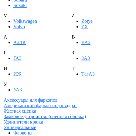
Suzuki
V
Z
Volkswagen
Zotye
Volvo
ZX
А
В
АЗЛК
ВАЗ
Г
З
ГАЗ
ЗАЗ
И
Т
ИЖ
ТагАЗ
У
УАЗ
Аксессуары для фаркопов
Американский фаркоп под квадрат
Жесткая сцепка
Замковое устройство (сцепная головка)
Удлинители крюка
Универсальные
Фаркопы