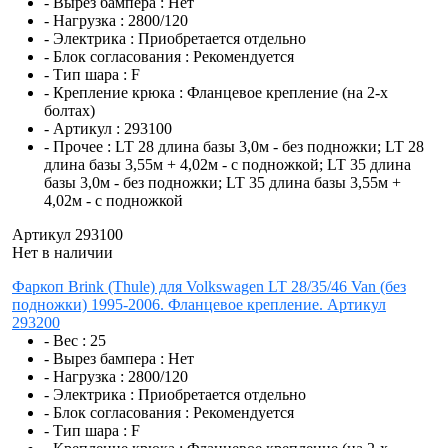
- Вырез бампера :
Нет
- Нагрузка :
2800/120
- Электрика :
Приобретается отдельно
- Блок согласования :
Рекомендуется
- Тип шара :
F
- Крепление крюка :
Фланцевое крепление (на 2-х
болтах)
- Артикул :
293100
- Прочее :
LT 28 длина базы 3,0м - без подножки; LT 28
длина базы 3,55м + 4,02м - с подножкой; LT 35 длина
базы 3,0м - без подножки; LT 35 длина базы 3,55м +
4,02м - с подножкой
Артикул 293100
Нет в наличии
Фаркоп Brink (Thule) для Volkswagen LT 28/35/46 Van (без
подножки) 1995-2006. Фланцевое крепление. Артикул
293200
- Вес :
25
- Вырез бампера :
Нет
- Нагрузка :
2800/120
- Электрика :
Приобретается отдельно
- Блок согласования :
Рекомендуется
- Тип шара :
F