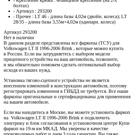
- Крепление крюка :
Фланцевое крепление (на 2-х
болтах)
- Артикул :
293200
- Прочее :
LT 46 - длина базы 4,02м (двойн. колеса); LT
28/35 - длина базы 3,55м+4,02м (одинарн. колеса)
Артикул 293200
Нет в наличии
В данном разделе представлены все фаркопы (ТСУ) для
Volkswagen LT II 1996-2006 Brink , которые можно купить
в России. Если вы затрудняетесь с выбором модели
прицепного устройства на ваш автомобиль, позвоните,
и мы обязательно поможем сделать оптимальный выбор
исходя из ваших нужд.
Установка тягово-сцепного устройства не является
внесением изменений в конструкцию автомобиля, поэтому
регистрировать изменения в ГИБДД не требуется. Все наши
фаркопы оригинальные и сертифицированы для применения
на вашем автомобиле.
Если вы находитесь в Москве, вы можете установить фаркоп
на Volkswagen LT II 1996-2006 Brink и подключить
электрику и блок согласования в установочном центре Купи
фаркоп на 19-м км МКАД. Мы уверены в качестве
производимых работ и даем 3 года гарантии. Вы также