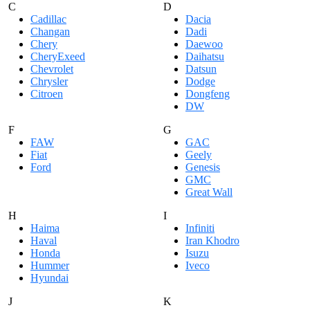
C
D
Cadillac
Dacia
Changan
Dadi
Chery
Daewoo
CheryExeed
Daihatsu
Chevrolet
Datsun
Chrysler
Dodge
Citroen
Dongfeng
DW
F
G
FAW
GAC
Fiat
Geely
Ford
Genesis
GMC
Great Wall
H
I
Haima
Infiniti
Haval
Iran Khodro
Honda
Isuzu
Hummer
Iveco
Hyundai
J
K