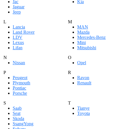
Jac
Kia
Jaguar
Jeep
L
M
Lancia
MAN
Land Rover
Mazda
LDV
Mercedes-Benz
Lexus
Mini
Lifan
Mitsubishi
N
O
Nissan
Opel
P
R
Peugeot
Ravon
Plymouth
Renault
Pontiac
Porsche
S
T
Saab
Tianye
Seat
Toyota
Skoda
SsangYong
Subaru