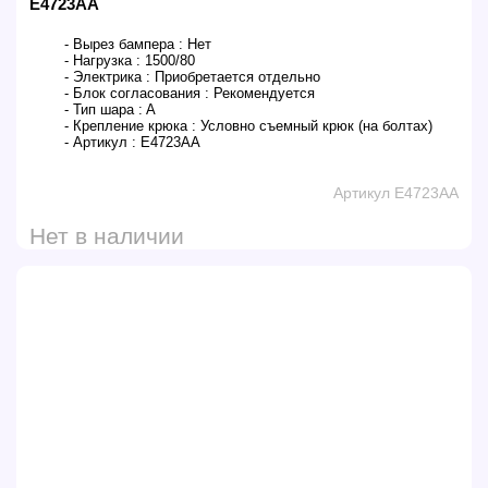
E4723AA
- Вырез бампера :
Нет
- Нагрузка :
1500/80
- Электрика :
Приобретается отдельно
- Блок согласования :
Рекомендуется
- Тип шара :
A
- Крепление крюка :
Условно съемный крюк (на болтах)
- Артикул :
E4723AA
Артикул E4723AA
Нет в наличии