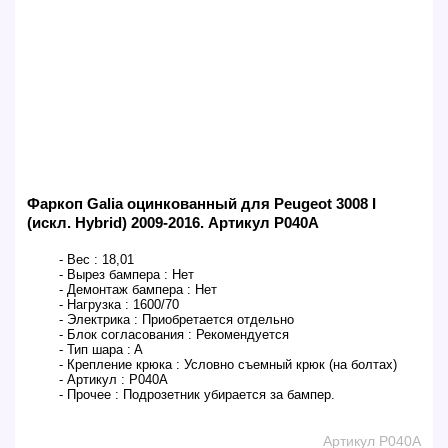
Фаркоп Galia оцинкованный для Peugeot 3008 I
(искл. Hybrid) 2009-2016. Артикул P040A
- Вес :
18,01
- Вырез бампера :
Нет
- Демонтаж бампера :
Нет
- Нагрузка :
1600/70
- Электрика :
Приобретается отдельно
- Блок согласования :
Рекомендуется
- Тип шара :
A
- Крепление крюка :
Условно съемный крюк (на болтах)
- Артикул :
P040A
- Прочее :
Подрозетник убирается за бампер.
Артикул P040A