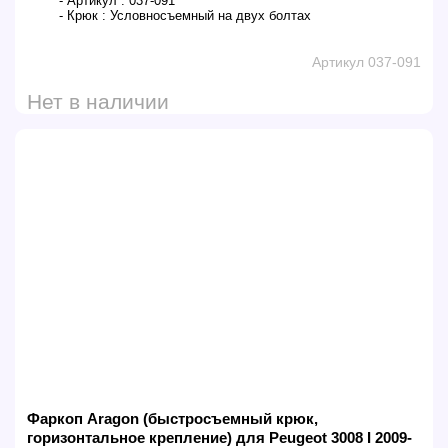
- Артикул :
037-091
- Крюк :
Условносъемный на двух болтах
Артикул 037-091
Нет в наличии
Фаркоп Aragon (быстросъемный крюк,
горизонтальное крепление) для Peugeot 3008 I 2009-