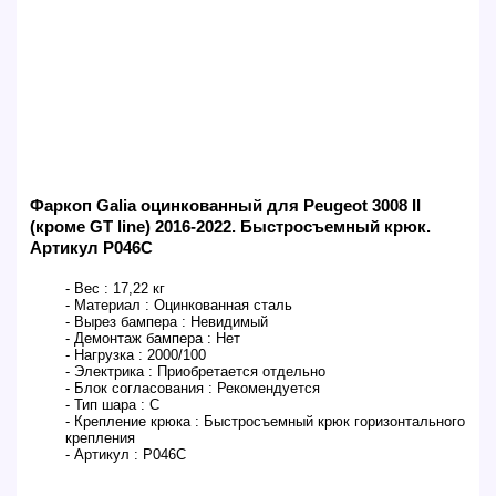
Фаркоп Galia оцинкованный для Peugeot 3008 II
(кроме GT line) 2016-2022. Быстросъемный крюк.
Артикул P046C
- Вес :
17,22 кг
- Материал :
Оцинкованная сталь
- Вырез бампера :
Невидимый
- Демонтаж бампера :
Нет
- Нагрузка :
2000/100
- Электрика :
Приобретается отдельно
- Блок согласования :
Рекомендуется
- Тип шара :
C
- Крепление крюка :
Быстросъемный крюк горизонтального
крепления
- Артикул :
P046C