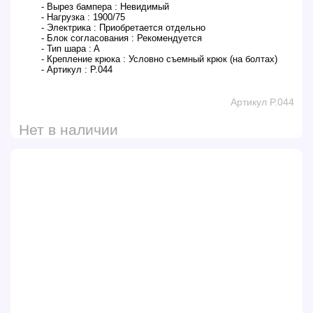
- Вырез бампера :
Невидимый
- Нагрузка :
1900/75
- Электрика :
Приобретается отдельно
- Блок согласования :
Рекомендуется
- Тип шара :
A
- Крепление крюка :
Условно съемный крюк (на болтах)
- Артикул :
P.044
Артикул P.044
Нет в наличии