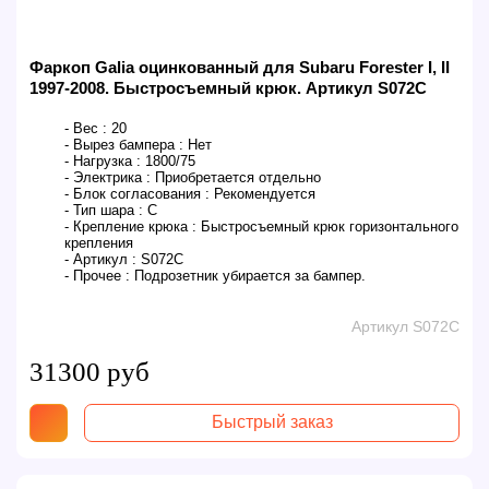
Фаркоп Galia оцинкованный для Subaru Forester I, II
1997-2008. Быстросъемный крюк. Артикул S072C
- Вес :
20
- Вырез бампера :
Нет
- Нагрузка :
1800/75
- Электрика :
Приобретается отдельно
- Блок согласования :
Рекомендуется
- Тип шара :
C
- Крепление крюка :
Быстросъемный крюк горизонтального
крепления
- Артикул :
S072C
- Прочее :
Подрозетник убирается за бампер.
Артикул S072C
31300 руб
Быстрый заказ