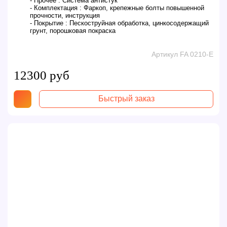
- Прочее :
Система антистук
- Комплектация :
Фаркоп, крепежные болты повышенной
прочности, инструкция
- Покрытие :
Пескоструйная обработка, цинкосодержащий
грунт, порошковая покраска
Артикул FA 0210-E
12300 руб
Быстрый заказ