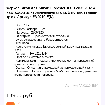
Фаркоп Bizon для Subaru Forester III SH 2008-2012 с
накладкой из нержавеющей стали. Быстросъемный
крюк. Артикул FA 0210-E(N)
- Вес :
16 кг
- Вырез бампера :
Нет
- Нагрузка :
2800/120
- Электрика :
Приобретается отдельно
- Блок согласования :
Рекомендуется
- Тип шара :
E
- Крепление крюка :
Быстросъемный крюк под квадрат
50х50
- Артикул :
FA 0210-E(N)
- Прочее :
Система антистук
- Комплектация :
Фаркоп, крепежные болты повышенной
прочности, инструкция
- Балка :
Открытая с накладкой из нержавеющей стали
- Покрытие :
Пескоструйная обработка, цинкосодержащий
грунт, порошковая покраска
Артикул FA 0210-E(N)
13900 руб