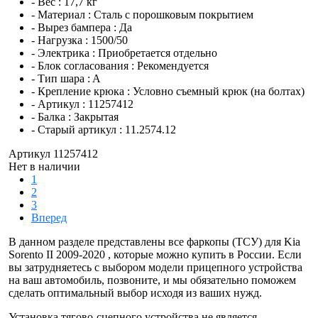
- Вес :
17,7 кг
- Материал :
Сталь с порошковым покрытием
- Вырез бампера :
Да
- Нагрузка :
1500/50
- Электрика :
Приобретается отдельно
- Блок согласования :
Рекомендуется
- Тип шара :
A
- Крепление крюка :
Условно съемный крюк (на болтах)
- Артикул :
11257412
- Балка :
Закрытая
- Старый артикул :
11.2574.12
Артикул 11257412
Нет в наличии
1
2
3
Вперед
В данном разделе представлены все фаркопы (ТСУ) для Kia
Sorento II 2009-2020 , которые можно купить в России. Если
вы затрудняетесь с выбором модели прицепного устройства
на ваш автомобиль, позвоните, и мы обязательно поможем
сделать оптимальный выбор исходя из ваших нужд.
Установка тягово-сцепного устройства не является