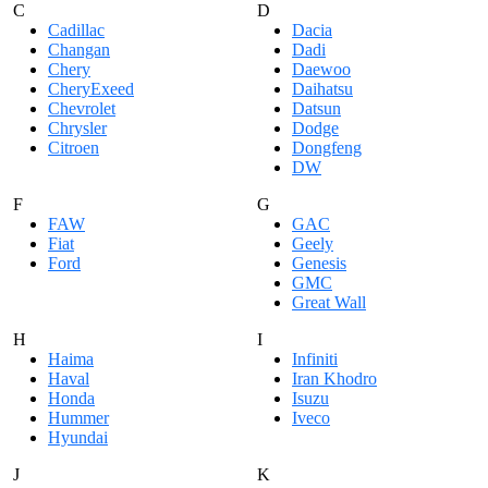
C
D
Cadillac
Dacia
Changan
Dadi
Chery
Daewoo
CheryExeed
Daihatsu
Chevrolet
Datsun
Chrysler
Dodge
Citroen
Dongfeng
DW
F
G
FAW
GAC
Fiat
Geely
Ford
Genesis
GMC
Great Wall
H
I
Haima
Infiniti
Haval
Iran Khodro
Honda
Isuzu
Hummer
Iveco
Hyundai
J
K