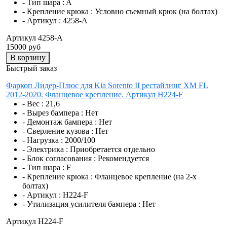
- Тип шара :
A
- Крепление крюка :
Условно съемный крюк (на болтах)
- Артикул :
4258-A
Артикул 4258-A
15000 руб
В корзину
Быстрый заказ
Фаркоп Лидер-Плюс для Kia Sorento II рестайлинг XM FL
2012-2020. Фланцевое крепление. Артикул H224-F
- Вес :
21,6
- Вырез бампера :
Нет
- Демонтаж бампера :
Нет
- Сверление кузова :
Нет
- Нагрузка :
2000/100
- Электрика :
Приобретается отдельно
- Блок согласования :
Рекомендуется
- Тип шара :
F
- Крепление крюка :
Фланцевое крепление (на 2-х
болтах)
- Артикул :
H224-F
- Утилизация усилителя бампера :
Нет
Артикул H224-F