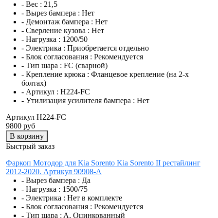
- Вес :
21,5
- Вырез бампера :
Нет
- Демонтаж бампера :
Нет
- Сверление кузова :
Нет
- Нагрузка :
1200/50
- Электрика :
Приобретается отдельно
- Блок согласования :
Рекомендуется
- Тип шара :
FC (сварной)
- Крепление крюка :
Фланцевое крепление (на 2-х
болтах)
- Артикул :
H224-FC
- Утилизация усилителя бампера :
Нет
Артикул H224-FC
9800 руб
В корзину
Быстрый заказ
Фаркоп Мотодор для Kia Sorento Kia Sorento II рестайлинг
2012-2020. Артикул 90908-A
- Вырез бампера :
Да
- Нагрузка :
1500/75
- Электрика :
Нет в комплекте
- Блок согласования :
Рекомендуется
- Тип шара :
A, Оцинкованный