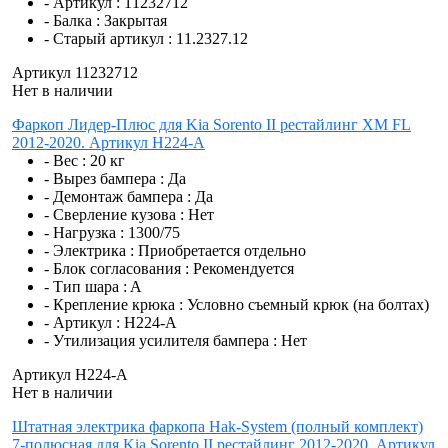
- Артикул :
11232712
- Балка :
Закрытая
- Старый артикул :
11.2327.12
Артикул 11232712
Нет в наличии
Фаркоп Лидер-Плюс для Kia Sorento II рестайлинг XM FL
2012-2020. Артикул H224-A
- Вес :
20 кг
- Вырез бампера :
Да
- Демонтаж бампера :
Да
- Сверление кузова :
Нет
- Нагрузка :
1300/75
- Электрика :
Приобретается отдельно
- Блок согласования :
Рекомендуется
- Тип шара :
A
- Крепление крюка :
Условно съемный крюк (на болтах)
- Артикул :
H224-A
- Утилизация усилителя бампера :
Нет
Артикул H224-A
Нет в наличии
Штатная электрика фаркопа Hak-System (полный комплект)
7-полюсная для Kia Sorento II рестайлинг 2012-2020. Артикул