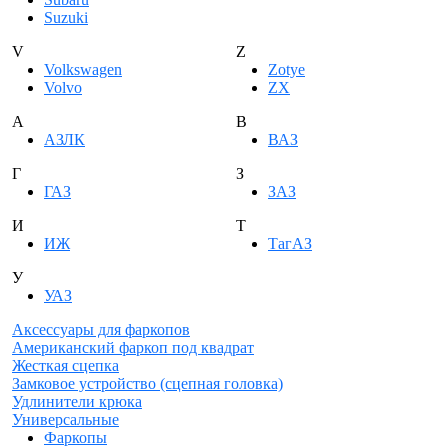
Suzuki
V
Z
Volkswagen
Zotye
Volvo
ZX
А
В
АЗЛК
ВАЗ
Г
З
ГАЗ
ЗАЗ
И
Т
ИЖ
ТагАЗ
У
УАЗ
Аксессуары для фаркопов
Американский фаркоп под квадрат
Жесткая сцепка
Замковое устройство (сцепная головка)
Удлинители крюка
Универсальные
Фаркопы