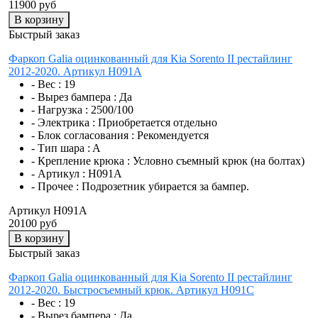
11900 руб
В корзину
Быстрый заказ
Фаркоп Galia оцинкованный для Kia Sorento II рестайлинг
2012-2020. Артикул H091A
- Вес :
19
- Вырез бампера :
Да
- Нагрузка :
2500/100
- Электрика :
Приобретается отдельно
- Блок согласования :
Рекомендуется
- Тип шара :
A
- Крепление крюка :
Условно съемный крюк (на болтах)
- Артикул :
H091A
- Прочее :
Подрозетник убирается за бампер.
Артикул H091A
20100 руб
В корзину
Быстрый заказ
Фаркоп Galia оцинкованный для Kia Sorento II рестайлинг
2012-2020. Быстросъемный крюк. Артикул H091C
- Вес :
19
- Вырез бампера :
Да