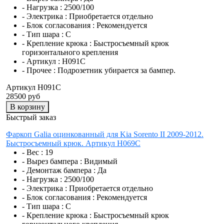
- Нагрузка :
2500/100
- Электрика :
Приобретается отдельно
- Блок согласования :
Рекомендуется
- Тип шара :
C
- Крепление крюка :
Быстросъемный крюк
горизонтального крепления
- Артикул :
H091C
- Прочее :
Подрозетник убирается за бампер.
Артикул H091C
28500 руб
В корзину
Быстрый заказ
Фаркоп Galia оцинкованный для Kia Sorento II 2009-2012.
Быстросъемный крюк. Артикул H069C
- Вес :
19
- Вырез бампера :
Видимый
- Демонтаж бампера :
Да
- Нагрузка :
2500/100
- Электрика :
Приобретается отдельно
- Блок согласования :
Рекомендуется
- Тип шара :
C
- Крепление крюка :
Быстросъемный крюк