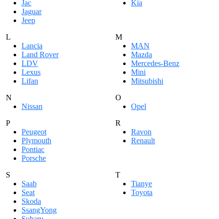
Jac
Kia
Jaguar
Jeep
L
M
Lancia
MAN
Land Rover
Mazda
LDV
Mercedes-Benz
Lexus
Mini
Lifan
Mitsubishi
N
O
Nissan
Opel
P
R
Peugeot
Ravon
Plymouth
Renault
Pontiac
Porsche
S
T
Saab
Tianye
Seat
Toyota
Skoda
SsangYong
Subaru