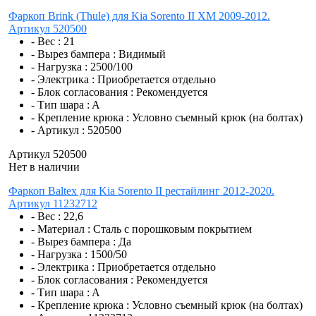
Фаркоп Brink (Thule) для Kia Sorento II XM 2009-2012.
Артикул 520500
- Вес :
21
- Вырез бампера :
Видимый
- Нагрузка :
2500/100
- Электрика :
Приобретается отдельно
- Блок согласования :
Рекомендуется
- Тип шара :
A
- Крепление крюка :
Условно съемный крюк (на болтах)
- Артикул :
520500
Артикул 520500
Нет в наличии
Фаркоп Baltex для Kia Sorento II рестайлинг 2012-2020.
Артикул 11232712
- Вес :
22,6
- Материал :
Сталь с порошковым покрытием
- Вырез бампера :
Да
- Нагрузка :
1500/50
- Электрика :
Приобретается отдельно
- Блок согласования :
Рекомендуется
- Тип шара :
A
- Крепление крюка :
Условно съемный крюк (на болтах)