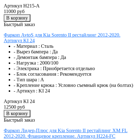
Артикул H215-A
11000 руб
В корзину
Быстрый заказ
Фаркоп AvtoS для Kia Sorento II рестайлинг 2012-2020.
Артикул KI 24
- Материал :
Сталь
- Вырез бампера :
Да
- Демонтаж бампера :
Да
- Нагрузка :
2000/100
- Электрика :
Приобретается отдельно
- Блок согласования :
Рекомендуется
- Тип шара :
A
- Крепление крюка :
Условно съемный крюк (на болтах)
- Артикул :
KI 24
Артикул KI 24
12500 руб
В корзину
Быстрый заказ
Фаркоп Лидер-Плюс для Kia Sorento II рестайлинг XM FL
2012-2020. Фланцевое крепление. Артикул H224-FC