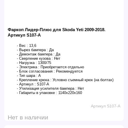
Фаркоп Лидер-Плюс для Skoda Yeti 2009-2018.
Артикул S107-A
- Вес :
13,6
- Вырез бампера :
Да
- Демонтаж бампера :
Да
- Сверление кузова :
Нет
- Нагрузка :
1300/75
- Электрика :
Приобретается отдельно
- Блок согласования :
Рекомендуется
- Тип шара :
A
- Крепление крюка :
Условно съемный крюк (на болтах)
- Артикул :
S107-A
- Утилизация усилителя бампера :
Нет
- Габариты в упаковке :
1140x220x160
Артикул S107-A
Нет в наличии