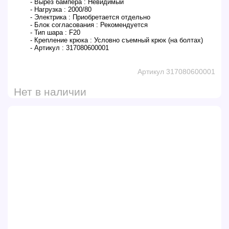
- Вырез бампера :
Невидимый
- Нагрузка :
2000/80
- Электрика :
Приобретается отдельно
- Блок согласования :
Рекомендуется
- Тип шара :
F20
- Крепление крюка :
Условно съемный крюк (на болтах)
- Артикул :
317080600001
Артикул 317080600001
Нет в наличии