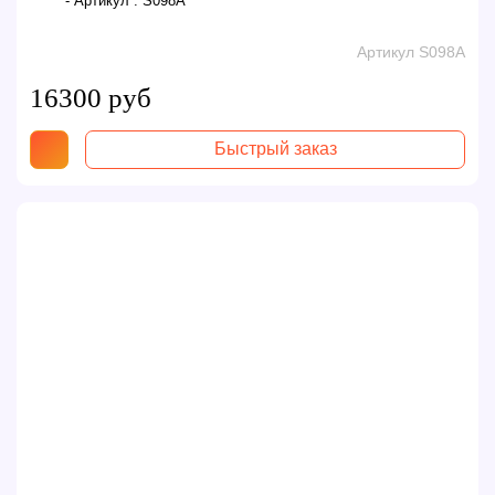
- Артикул :
S098A
Артикул S098A
16300 руб
Быстрый заказ