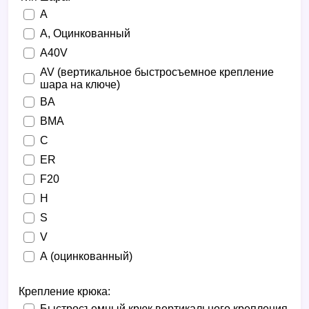
A
A, Оцинкованный
A40V
AV (вертикальное быстросъемное крепление
шара на ключе)
BA
BMA
C
ER
F20
H
S
V
А (оцинкованный)
Крепление крюка:
Быстросъемный крюк вертикального крепления