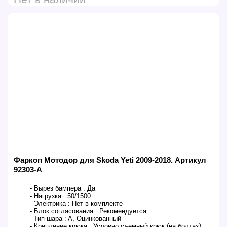
Фаркоп Мотодор для Skoda Yeti 2009-2018. Артикул
92303-A
- Вырез бампера :
Да
- Нагрузка :
50/1500
- Электрика :
Нет в комплекте
- Блок согласования :
Рекомендуется
- Тип шара :
A, Оцинкованный
- Крепление крюка :
Условно съемный крюк (на болтах)