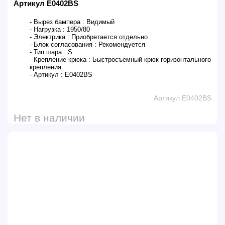
Артикул E0402BS
- Вырез бампера :
Видимый
- Нагрузка :
1950/80
- Электрика :
Приобретается отдельно
- Блок согласования :
Рекомендуется
- Тип шара :
S
- Крепление крюка :
Быстросъемный крюк горизонтального
крепления
- Артикул :
E0402BS
Артикул E0402BS
Нет в наличии