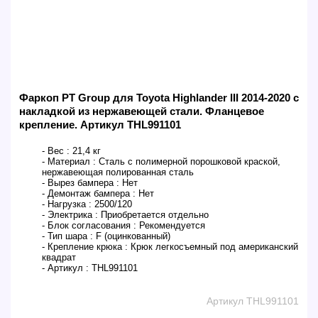
Фаркоп PT Group для Toyota Highlander III 2014-2020 c
накладкой из нержавеющей стали. Фланцевое
крепление. Артикул THL991101
- Вес :
21,4 кг
- Материал :
Сталь с полимерной порошковой краской,
нержавеющая полированная сталь
- Вырез бампера :
Нет
- Демонтаж бампера :
Нет
- Нагрузка :
2500/120
- Электрика :
Приобретается отдельно
- Блок согласования :
Рекомендуется
- Тип шара :
F (оцинкованный)
- Крепление крюка :
Крюк легкосъемный под американский
квадрат
- Артикул :
THL991101
Артикул THL991101