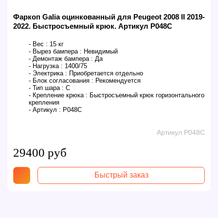
Фаркоп Galia оцинкованный для Peugeot 2008 II 2019-
2022. Быстросъемный крюк. Артикул P048C
- Вес :
15 кг
- Вырез бампера :
Невидимый
- Демонтаж бампера :
Да
- Нагрузка :
1400/75
- Электрика :
Приобретается отдельно
- Блок согласования :
Рекомендуется
- Тип шара :
C
- Крепление крюка :
Быстросъемный крюк горизонтального
крепления
- Артикул :
P048C
Артикул P048C
29400 руб
Быстрый заказ