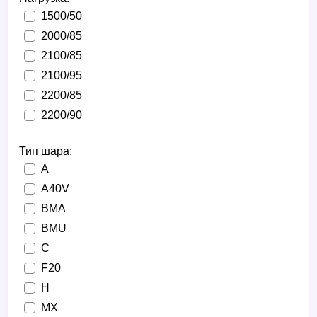
1500/50
2000/85
2100/85
2100/95
2200/85
2200/90
Тип шара:
A
A40V
BMA
BMU
C
F20
H
MX