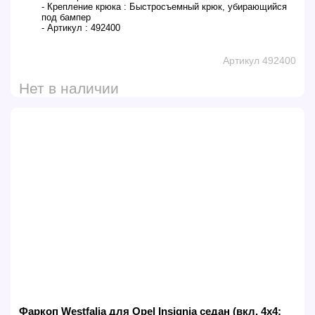
- Крепление крюка :
Быстросъемный крюк, убирающийся
под бампер
- Артикул :
492400
Артикул 492400
Нет в наличии
Фаркоп Westfalia для Opel Insignia седан (вкл. 4х4;