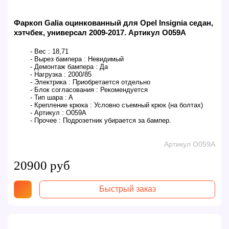
Фаркоп Galia оцинкованный для Opel Insignia седан,
хэтчбек, универсал 2009-2017. Артикул O059A
- Вес :
18,71
- Вырез бампера :
Невидимый
- Демонтаж бампера :
Да
- Нагрузка :
2000/85
- Электрика :
Приобретается отдельно
- Блок согласования :
Рекомендуется
- Тип шара :
A
- Крепление крюка :
Условно съемный крюк (на болтах)
- Артикул :
O059A
- Прочее :
Подрозетник убирается за бампер.
Артикул O059A
20900 руб
Быстрый заказ