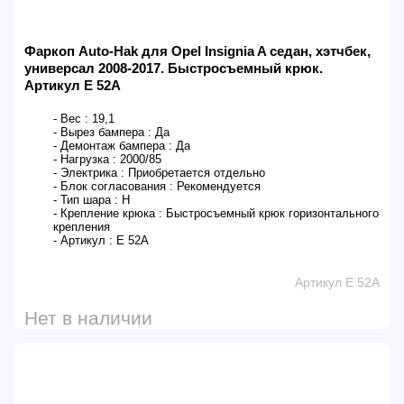
Фаркоп Auto-Hak для Opel Insignia A седан, хэтчбек,
универсал 2008-2017. Быстросъемный крюк.
Артикул E 52A
- Вес :
19,1
- Вырез бампера :
Да
- Демонтаж бампера :
Да
- Нагрузка :
2000/85
- Электрика :
Приобретается отдельно
- Блок согласования :
Рекомендуется
- Тип шара :
H
- Крепление крюка :
Быстросъемный крюк горизонтального
крепления
- Артикул :
E 52A
Артикул E 52A
Нет в наличии