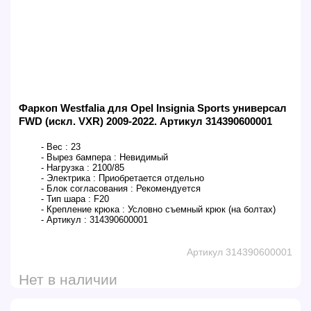
Фаркоп Westfalia для Opel Insignia Sports универсал
FWD (искл. VXR) 2009-2022. Артикул 314390600001
- Вес :
23
- Вырез бампера :
Невидимый
- Нагрузка :
2100/85
- Электрика :
Приобретается отдельно
- Блок согласования :
Рекомендуется
- Тип шара :
F20
- Крепление крюка :
Условно съемный крюк (на болтах)
- Артикул :
314390600001
Артикул 314390600001
Нет в наличии