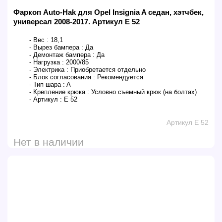
Фаркоп Auto-Hak для Opel Insignia A седан, хэтчбек,
универсал 2008-2017. Артикул E 52
- Вес :
18,1
- Вырез бампера :
Да
- Демонтаж бампера :
Да
- Нагрузка :
2000/85
- Электрика :
Приобретается отдельно
- Блок согласования :
Рекомендуется
- Тип шара :
A
- Крепление крюка :
Условно съемный крюк (на болтах)
- Артикул :
E 52
Артикул E 52
Нет в наличии