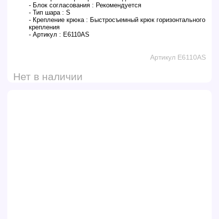
- Блок согласования :
Рекомендуется
- Тип шара :
S
- Крепление крюка :
Быстросъемный крюк горизонтального
крепления
- Артикул :
E6110AS
Артикул E6110AS
Нет в наличии