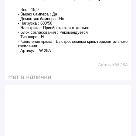
- Вес :
15,9
- Вырез бампера :
Да
- Демонтаж бампера :
Нет
- Нагрузка :
600/50
- Электрика :
Приобретается отдельно
- Блок согласования :
Рекомендуется
- Тип шара :
H
- Крепление крюка :
Быстросъемный крюк горизонтального
крепления
- Артикул :
W 28A
Артикул W 28A
Нет в наличии