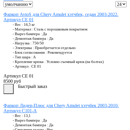
Фаркоп AvtoS для Chery Amulet хэтчбек, седан 2003-2022.
Артикул CE 01
- Вес :
16,5 кг
- Материал :
Сталь с порошковым покрытием
- Вырез бампера :
Да
- Демонтаж бампера :
Да
- Нагрузка :
750/50
- Электрика :
Приобретается отдельно
- Блок согласования :
Рекомендуется
- Тип шара :
A
- Крепление крюка :
Условно съемный крюк (на болтах)
- Артикул :
CE 01
Артикул CE 01
8500 руб
Быстрый заказ
Фаркоп Лидер-Плюс для Chery Amulet хэтчбек 2003-2010.
Артикул C101-A
- Вес :
13,1
- Вырез бампера :
Да
- Демонтаж бампера :
Да
- Сверление кузова :
Нет