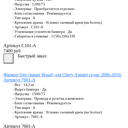
- Нагрузка :
1200/75
- Электрика :
Приобретается отдельно
- Блок согласования :
Рекомендуется
- Тип шара :
A
- Крепление крюка :
Условно съемный крюк (на болтах)
- Артикул :
C101-A
- Утилизация усилителя бампера :
Да
- Габариты в упаковке :
1150x350x330
Артикул C101-A
7400 руб
Быстрый заказ
Фаркоп Oris (ранее Bosal) для Chery Amulet седан 2006-2010.
Артикул 7601-A
- Вес :
14,3 кг
- Вырез бампера :
Да
- Нагрузка :
1500/75
- Электрика :
Провода и розетка в комплекте
- Блок согласования :
Рекомендуется
- Тип шара :
A
- Крепление крюка :
Условно съемный крюк (на болтах)
- Артикул :
7601-A
Артикул 7601-A