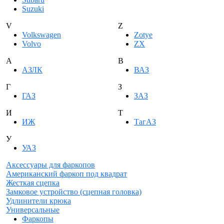
Suzuki
V
Z
Volkswagen
Zotye
Volvo
ZX
А
В
АЗЛК
ВАЗ
Г
З
ГАЗ
ЗАЗ
И
Т
ИЖ
ТагАЗ
У
УАЗ
Аксессуары для фаркопов
Американский фаркоп под квадрат
Жесткая сцепка
Замковое устройство (сцепная головка)
Удлинители крюка
Универсальные
Фаркопы