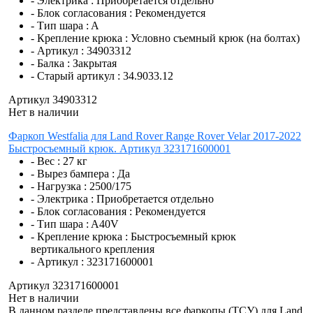
- Электрика :
Приобретается отдельно
- Блок согласования :
Рекомендуется
- Тип шара :
A
- Крепление крюка :
Условно съемный крюк (на болтах)
- Артикул :
34903312
- Балка :
Закрытая
- Старый артикул :
34.9033.12
Артикул 34903312
Нет в наличии
Фаркоп Westfalia для Land Rover Range Rover Velar 2017-2022
Быстросъемный крюк. Артикул 323171600001
- Вес :
27 кг
- Вырез бампера :
Да
- Нагрузка :
2500/175
- Электрика :
Приобретается отдельно
- Блок согласования :
Рекомендуется
- Тип шара :
A40V
- Крепление крюка :
Быстросъемный крюк
вертикального крепления
- Артикул :
323171600001
Артикул 323171600001
Нет в наличии
В данном разделе представлены все фаркопы (ТСУ) для Land