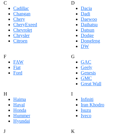
C
D
Cadillac
Dacia
Changan
Dadi
Chery
Daewoo
CheryExeed
Daihatsu
Chevrolet
Datsun
Chrysler
Dodge
Citroen
Dongfeng
DW
F
G
FAW
GAC
Fiat
Geely
Ford
Genesis
GMC
Great Wall
H
I
Haima
Infiniti
Haval
Iran Khodro
Honda
Isuzu
Hummer
Iveco
Hyundai
J
K