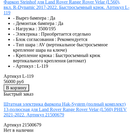
Фаркоп Steinhof для Land Rover Range Rover Velar (L560),
вкл. R-Dynamic 2017-2022. Быстросъемный крюк. Артикул L-
119
- Вырез бампера :
Да
- Демонтаж бампера :
Да
- Нагрузка :
3500/195
- Электрика :
Приобретается отдельно
- Блок согласования :
Рекомендуется
- Тип шара :
AV (вертикальное быстросъемное
крепление шара на ключе)
- Крепление крюка :
Быстросъемный крюк
вертикального крепления (автомат)
- Артикул :
L-119
Артикул L-119
56000 руб
В корзину
Быстрый заказ
Штатная электрика фаркопа Hak-System (полный комплект)
13-полюсная для Land Rover Range Rover Velar (L560) PHEV
2021-2022. Артикул 21500679
Артикул 21500679
Нет в наличии