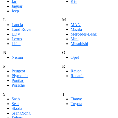
Jac
Kia
Jaguar
Jeep
L
M
Lancia
MAN
Land Rover
Mazda
LDV
Mercedes-Benz
Lexus
Mini
Lifan
Mitsubishi
N
O
Nissan
Opel
P
R
Peugeot
Ravon
Plymouth
Renault
Pontiac
Porsche
S
T
Saab
Tianye
Seat
Toyota
Skoda
SsangYong
Subaru