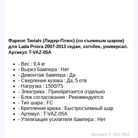
Фаркоп Tavials (Лидер-Плюс) (со съемным шаром)
для Lada Priora 2007-2013 седан, хэтчбек, универсал.
Артикул T-VAZ-05A
- Вес :
9,4 кг
- Вырез бампера :
Нет
- Демонтаж бампера :
Да
- Сверление кузова :
Да, 5 отв
- Нагрузка :
1500/75
- Электрика :
Приобретается отдельно
- Блок согласования :
Рекомендуется
- Тип шара :
FC
- Крепление крюка :
Быстросъемный шар
- Артикул :
T-VAZ-05A
- Утилизация усилителя бампера :
Нет
Артикул T-VAZ-05A