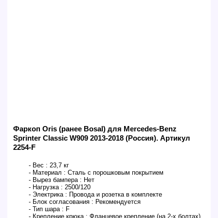
Фаркоп Oris (ранее Bosal) для Mercedes-Benz
Sprinter Classic W909 2013-2018 (Россия). Артикул
2254-F
- Вес :
23,7 кг
- Материал :
Сталь с порошковым покрытием
- Вырез бампера :
Нет
- Нагрузка :
2500/120
- Электрика :
Провода и розетка в комплекте
- Блок согласования :
Рекомендуется
- Тип шара :
F
- Крепление крюка :
Фланцевое крепление (на 2-х болтах)