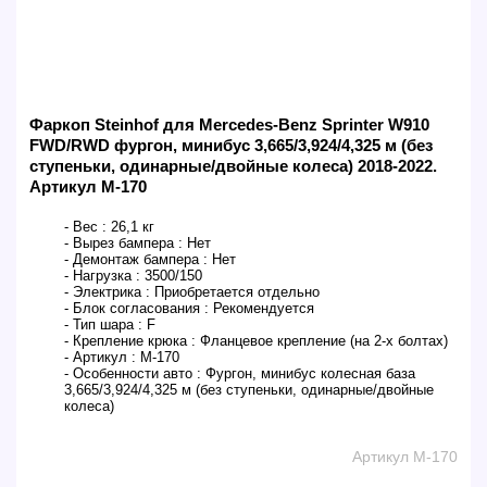
Фаркоп Steinhof для Mercedes-Benz Sprinter W910
FWD/RWD фургон, минибус 3,665/3,924/4,325 м (без
ступеньки, одинарные/двойные колеса) 2018-2022.
Артикул M-170
- Вес :
26,1 кг
- Вырез бампера :
Нет
- Демонтаж бампера :
Нет
- Нагрузка :
3500/150
- Электрика :
Приобретается отдельно
- Блок согласования :
Рекомендуется
- Тип шара :
F
- Крепление крюка :
Фланцевое крепление (на 2-х болтах)
- Артикул :
M-170
- Особенности авто :
Фургон, минибус колесная база
3,665/3,924/4,325 м (без ступеньки, одинарные/двойные
колеса)
Артикул M-170