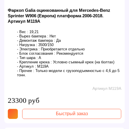
Фаркоп Galia оцинкованный для Mercedes-Benz
Sprinter W906 (Европа) платформа 2006-2018.
Артикул M119A
- Вес :
19,21
- Вырез бампера :
Нет
- Демонтаж бампера :
Да
- Нагрузка :
3500/150
- Электрика :
Приобретается отдельно
- Блок согласования :
Рекомендуется
- Тип шара :
A
- Крепление крюка :
Условно съемный крюк (на болтах)
- Артикул :
M119A
- Прочее :
Только модели с грузоподъемностью с 4,6 до 5
тонн.
Артикул M119A
23300 руб
Быстрый заказ