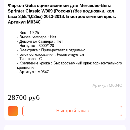
Фаркоп Galia оцинкованный для Mercedes-Benz
Sprinter Classic W909 (Россия) (без подножки, кол.
база 3,55/4,025м) 2013-2018. Быстросъемный крюк.
Артикул M034C
- Вес :
19,25
- Вырез бампера :
Нет
- Демонтаж бампера :
Нет
- Нагрузка :
3000/120
- Электрика :
Приобретается отдельно
- Блок согласования :
Рекомендуется
- Тип шара :
C
- Крепление крюка :
Быстросъемный крюк горизонтального
крепления
- Артикул :
M034C
Артикул M034C
28700 руб
Быстрый заказ