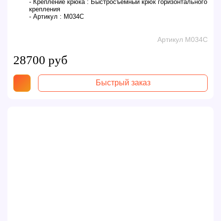
- Крепление крюка :
Быстросъемный крюк горизонтального
крепления
- Артикул :
M034C
Артикул M034C
28700 руб
Быстрый заказ