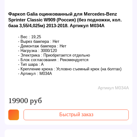
Фаркоп Galia оцинкованный для Mercedes-Benz
Sprinter Classic W909 (Россия) (без подножки, кол.
база 3,55/4,025м) 2013-2018. Артикул M034A
- Вес :
19,25
- Вырез бампера :
Нет
- Демонтаж бампера :
Нет
- Нагрузка :
3000/120
- Электрика :
Приобретается отдельно
- Блок согласования :
Рекомендуется
- Тип шара :
A
- Крепление крюка :
Условно съемный крюк (на болтах)
- Артикул :
M034A
Артикул M034A
19900 руб
Быстрый заказ