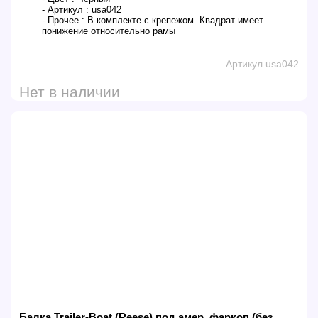
- Артикул :
usa042
- Прочее :
В комплекте с крепежом. Квадрат имеет
понижение относительно рамы
Артикул usa042
Нет в наличии
Балка Trailer-Boat (Reese) под амер. фаркоп (без