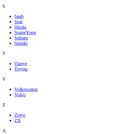
S
Saab
Seat
Skoda
SsangYong
Subaru
Suzuki
T
Tianye
Toyota
V
Volkswagen
Volvo
Z
Zotye
ZX
А