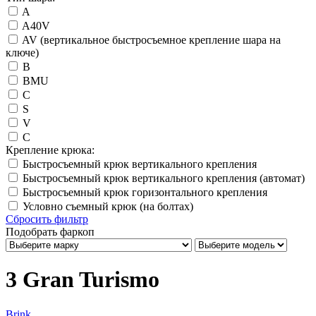
A
A40V
AV (вертикальное быстросъемное крепление шара на
ключе)
B
BMU
C
S
V
С
Крепление крюка:
Быстросъемный крюк вертикального крепления
Быстросъемный крюк вертикального крепления (автомат)
Быстросъемный крюк горизонтального крепления
Условно съемный крюк (на болтах)
Сбросить фильтр
Подобрать фаркоп
3 Gran Turismo
Brink