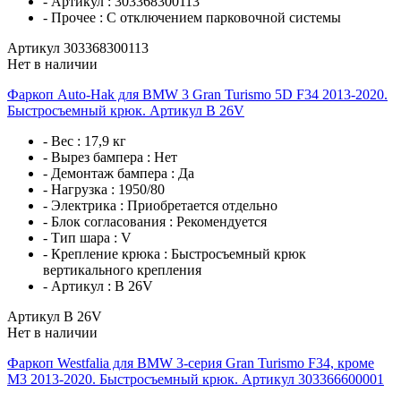
- Артикул :
303368300113
- Прочее :
C отключением парковочной системы
Артикул 303368300113
Нет в наличии
Фаркоп Auto-Hak для BMW 3 Gran Turismo 5D F34 2013-2020.
Быстросъемный крюк. Артикул B 26V
- Вес :
17,9 кг
- Вырез бампера :
Нет
- Демонтаж бампера :
Да
- Нагрузка :
1950/80
- Электрика :
Приобретается отдельно
- Блок согласования :
Рекомендуется
- Тип шара :
V
- Крепление крюка :
Быстросъемный крюк
вертикального крепления
- Артикул :
B 26V
Артикул B 26V
Нет в наличии
Фаркоп Westfalia для BMW 3-серия Gran Turismo F34, кроме
M3 2013-2020. Быстросъемный крюк. Артикул 303366600001