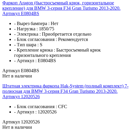
Фаркоп Aragon (быстросъемный крюк, горизонтальное
крепление) для BMW 3-серия F34 Gran Turismo 2013-2020.
Артикул E0804BS
- Вырез бампера :
Нет
- Нагрузка :
1850/75
- Электрика :
Приобретается отдельно
- Блок согласования :
Рекомендуется
- Тип шара :
S
- Крепление крюка :
Быстросъемный крюк
горизонтального крепления
- Артикул :
E0804BS
Артикул E0804BS
Нет в наличии
Штатная электрика фаркопа Hak-System (полный комплект) 7-
полюсная для BMW 3-серия F34 Gran Turismo 2013-2020.
Артикул 12020526
- Блок согласования :
CFC
- Артикул :
12020526
Артикул 12020526
Нет в наличии