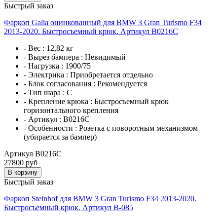
Быстрый заказ
Фаркоп Galia оцинкованный для BMW 3 Gran Turismo F34
2013-2020. Быстросъемный крюк. Артикул B0216C
- Вес :
12,82 кг
- Вырез бампера :
Невидимый
- Нагрузка :
1900/75
- Электрика :
Приобретается отдельно
- Блок согласования :
Рекомендуется
- Тип шара :
С
- Крепление крюка :
Быстросъемный крюк
горизонтального крепления
- Артикул :
B0216C
- Особенности :
Розетка с поворотным механизмом
(убирается за бампер)
Артикул B0216C
27800 руб
В корзину
Быстрый заказ
Фаркоп Steinhof для BMW 3 Gran Turismo F34 2013-2020.
Быстросъемный крюк. Артикул B-085