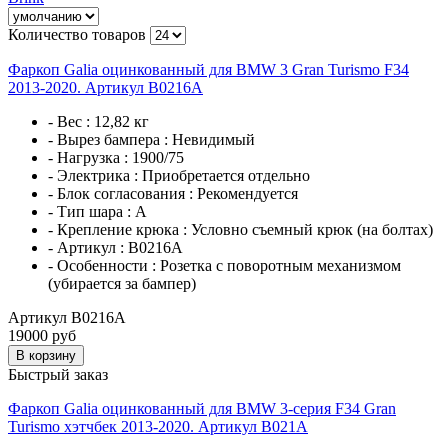
Количество товаров
Фаркоп Galia оцинкованный для BMW 3 Gran Turismo F34
2013-2020. Артикул B0216A
- Вес :
12,82 кг
- Вырез бампера :
Невидимый
- Нагрузка :
1900/75
- Электрика :
Приобретается отдельно
- Блок согласования :
Рекомендуется
- Тип шара :
A
- Крепление крюка :
Условно съемный крюк (на болтах)
- Артикул :
B0216A
- Особенности :
Розетка с поворотным механизмом
(убирается за бампер)
Артикул B0216A
19000 руб
В корзину
Быстрый заказ
Фаркоп Galia оцинкованный для BMW 3-серия F34 Gran
Turismo хэтчбек 2013-2020. Артикул B021A