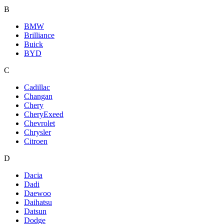
B
BMW
Brilliance
Buick
BYD
C
Cadillac
Changan
Chery
CheryExeed
Chevrolet
Chrysler
Citroen
D
Dacia
Dadi
Daewoo
Daihatsu
Datsun
Dodge