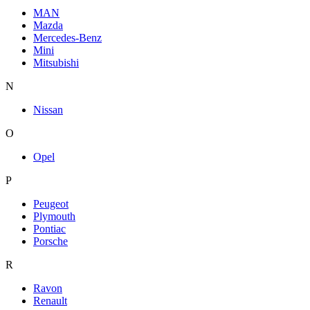
MAN
Mazda
Mercedes-Benz
Mini
Mitsubishi
N
Nissan
O
Opel
P
Peugeot
Plymouth
Pontiac
Porsche
R
Ravon
Renault