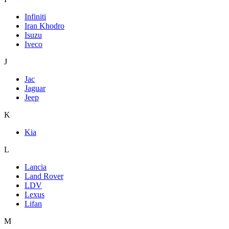
Infiniti
Iran Khodro
Isuzu
Iveco
J
Jac
Jaguar
Jeep
K
Kia
L
Lancia
Land Rover
LDV
Lexus
Lifan
M