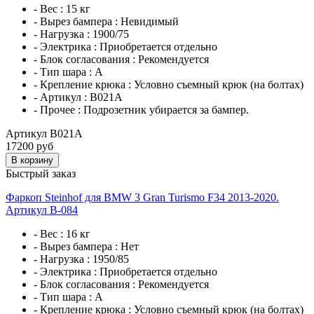
- Вес :
15 кг
- Вырез бампера :
Невидимый
- Нагрузка :
1900/75
- Электрика :
Приобретается отдельно
- Блок согласования :
Рекомендуется
- Тип шара :
A
- Крепление крюка :
Условно съемный крюк (на болтах)
- Артикул :
B021A
- Прочее :
Подрозетник убирается за бампер.
Артикул B021A
17200 руб
В корзину
Быстрый заказ
Фаркоп Steinhof для BMW 3 Gran Turismo F34 2013-2020.
Артикул B-084
- Вес :
16 кг
- Вырез бампера :
Нет
- Нагрузка :
1950/85
- Электрика :
Приобретается отдельно
- Блок согласования :
Рекомендуется
- Тип шара :
A
- Крепление крюка :
Условно съемный крюк (на болтах)