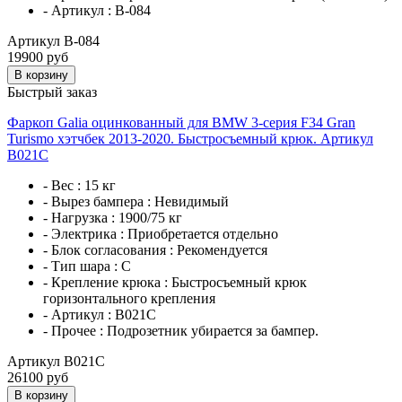
- Артикул :
B-084
Артикул B-084
19900 руб
В корзину
Быстрый заказ
Фаркоп Galia оцинкованный для BMW 3-серия F34 Gran
Turismo хэтчбек 2013-2020. Быстросъемный крюк. Артикул
B021C
- Вес :
15 кг
- Вырез бампера :
Невидимый
- Нагрузка :
1900/75 кг
- Электрика :
Приобретается отдельно
- Блок согласования :
Рекомендуется
- Тип шара :
C
- Крепление крюка :
Быстросъемный крюк
горизонтального крепления
- Артикул :
B021C
- Прочее :
Подрозетник убирается за бампер.
Артикул B021C
26100 руб
В корзину