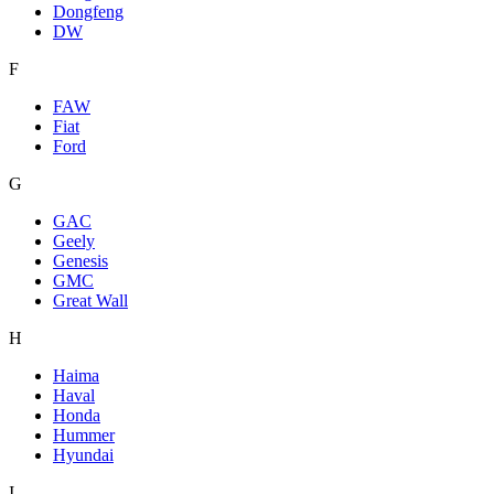
Dongfeng
DW
F
FAW
Fiat
Ford
G
GAC
Geely
Genesis
GMC
Great Wall
H
Haima
Haval
Honda
Hummer
Hyundai
I