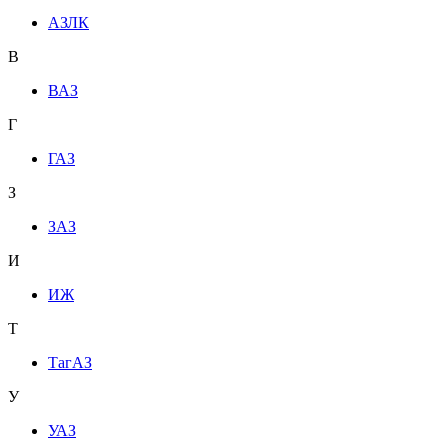
АЗЛК
В
ВАЗ
Г
ГАЗ
З
ЗАЗ
И
ИЖ
Т
ТагАЗ
У
УАЗ