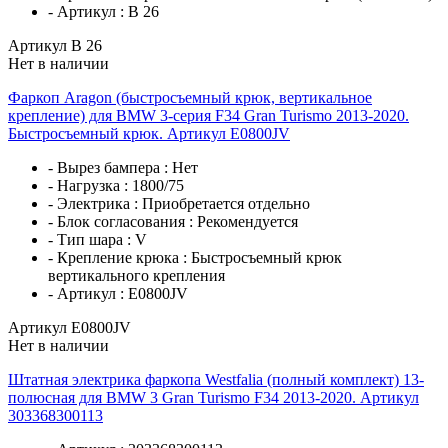
- Артикул :
B 26
Артикул B 26
Нет в наличии
Фаркоп Aragon (быстросъемный крюк, вертикальное
крепление) для BMW 3-серия F34 Gran Turismo 2013-2020.
Быстросъемный крюк. Артикул E0800JV
- Вырез бампера :
Нет
- Нагрузка :
1800/75
- Электрика :
Приобретается отдельно
- Блок согласования :
Рекомендуется
- Тип шара :
V
- Крепление крюка :
Быстросъемный крюк
вертикального крепления
- Артикул :
E0800JV
Артикул E0800JV
Нет в наличии
Штатная электрика фаркопа Westfalia (полный комплект) 13-
полюсная для BMW 3 Gran Turismo F34 2013-2020. Артикул
303368300113