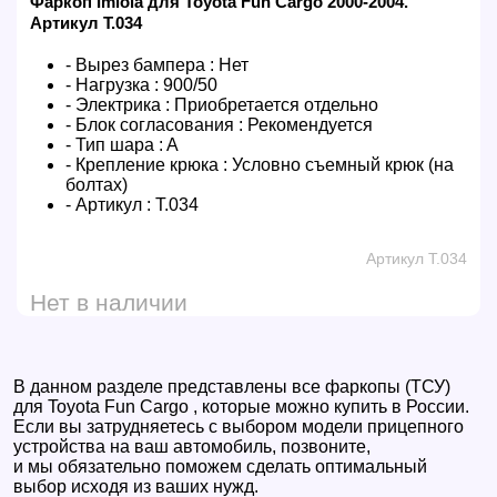
Фаркоп Imiola для Toyota Fun Cargo 2000-2004.
Артикул T.034
- Вырез бампера :
Нет
- Нагрузка :
900/50
- Электрика :
Приобретается отдельно
- Блок согласования :
Рекомендуется
- Тип шара :
A
- Крепление крюка :
Условно съемный крюк (на
болтах)
- Артикул :
T.034
Артикул T.034
Нет в наличии
В данном разделе представлены все фаркопы (ТСУ)
для Toyota Fun Cargo , которые можно купить в России.
Если вы затрудняетесь с выбором модели прицепного
устройства на ваш автомобиль, позвоните,
и мы обязательно поможем сделать оптимальный
выбор исходя из ваших нужд.