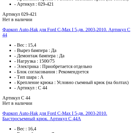
- Артикул :
029-421
Артикул 029-421
Нет в наличии
Фаркоп Auto-Hak для Ford C-Max I 5-дв. 2003-2010. Артикул C
44
- Вес :
15,4
- Вырез бампера :
Да
- Демонтаж бампера :
Да
- Нагрузка :
1500/75
- Электрика :
Приобретается отдельно
- Блок согласования :
Рекомендуется
- Тип шара :
A
- Крепление крюка :
Условно съемный крюк (на болтах)
- Артикул :
C 44
Артикул C 44
Нет в наличии
Фаркоп Auto-Hak для Ford C-Max I 5-дв. 2003-2010.
Быстросъемный крюк. Артикул C 44A
- Вес :
16,4