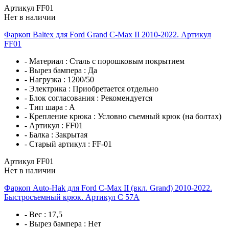
Артикул FF01
Нет в наличии
Фаркоп Baltex для Ford Grand C-Max II 2010-2022. Артикул
FF01
- Материал :
Сталь с порошковым покрытием
- Вырез бампера :
Да
- Нагрузка :
1200/50
- Электрика :
Приобретается отдельно
- Блок согласования :
Рекомендуется
- Тип шара :
A
- Крепление крюка :
Условно съемный крюк (на болтах)
- Артикул :
FF01
- Балка :
Закрытая
- Старый артикул :
FF-01
Артикул FF01
Нет в наличии
Фаркоп Auto-Hak для Ford C-Max II (вкл. Grand) 2010-2022.
Быстросъемный крюк. Артикул C 57A
- Вес :
17,5
- Вырез бампера :
Нет