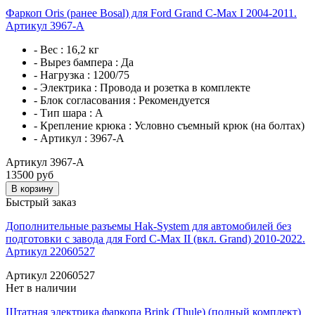
Фаркоп Oris (ранее Bosal) для Ford Grand C-Max I 2004-2011.
Артикул 3967-A
- Вес :
16,2 кг
- Вырез бампера :
Да
- Нагрузка :
1200/75
- Электрика :
Провода и розетка в комплекте
- Блок согласования :
Рекомендуется
- Тип шара :
A
- Крепление крюка :
Условно съемный крюк (на болтах)
- Артикул :
3967-A
Артикул 3967-A
13500 руб
В корзину
Быстрый заказ
Дополнительные разъемы Hak-System для автомобилей без
подготовки с завода для Ford C-Max II (вкл. Grand) 2010-2022.
Артикул 22060527
Артикул 22060527
Нет в наличии
Штатная электрика фаркопа Brink (Thule) (полный комплект)