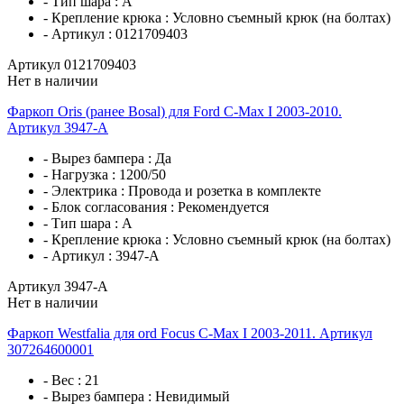
- Тип шара :
A
- Крепление крюка :
Условно съемный крюк (на болтах)
- Артикул :
0121709403
Артикул 0121709403
Нет в наличии
Фаркоп Oris (ранее Bosal) для Ford C-Max I 2003-2010.
Артикул 3947-A
- Вырез бампера :
Да
- Нагрузка :
1200/50
- Электрика :
Провода и розетка в комплекте
- Блок согласования :
Рекомендуется
- Тип шара :
A
- Крепление крюка :
Условно съемный крюк (на болтах)
- Артикул :
3947-A
Артикул 3947-A
Нет в наличии
Фаркоп Westfalia для ord Focus C-Max I 2003-2011. Артикул
307264600001
- Вес :
21
- Вырез бампера :
Невидимый