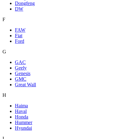
Dongfeng
DW
F
FAW
Fiat
Ford
G
GAC
Geely
Genesis
GMC
Great Wall
H
Haima
Haval
Honda
Hummer
Hyundai
I