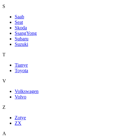
S
Saab
Seat
Skoda
SsangYong
Subaru
Suzuki
T
Tianye
Toyota
V
Volkswagen
Volvo
Z
Zotye
ZX
А