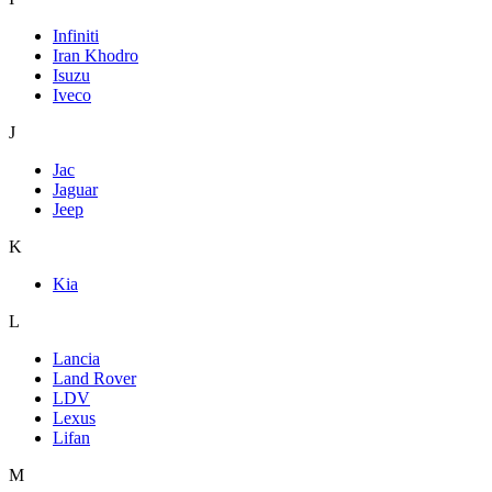
Infiniti
Iran Khodro
Isuzu
Iveco
J
Jac
Jaguar
Jeep
K
Kia
L
Lancia
Land Rover
LDV
Lexus
Lifan
M