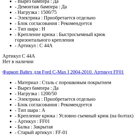
- Вырез бампера :
Да
- Демонтаж бампера :
Да
- Нагрузка :
1500/75
- Электрика :
Приобретается отдельно
- Блок согласования :
Рекомендуется
- Тип шара :
H
- Крепление крюка :
Быстросъемный крюк
горизонтального крепления
- Артикул :
C 44A
Артикул C 44A
Нет в наличии
Фаркоп Baltex для Ford C-Max I 2004-2010. Артикул FF01
- Материал :
Сталь с порошковым покрытием
- Вырез бампера :
Да
- Нагрузка :
1200/50
- Электрика :
Приобретается отдельно
- Блок согласования :
Рекомендуется
- Тип шара :
A
- Крепление крюка :
Условно съемный крюк (на болтах)
- Артикул :
FF01
- Балка :
Закрытая
- Старый артикул :
FF-01