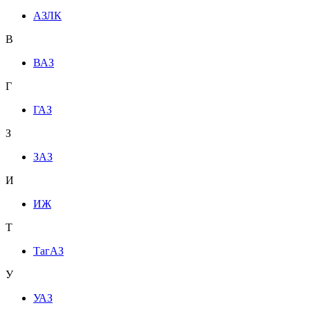
АЗЛК
В
ВАЗ
Г
ГАЗ
З
ЗАЗ
И
ИЖ
Т
ТагАЗ
У
УАЗ