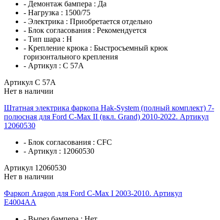
- Демонтаж бампера :
Да
- Нагрузка :
1500/75
- Электрика :
Приобретается отдельно
- Блок согласования :
Рекомендуется
- Тип шара :
H
- Крепление крюка :
Быстросъемный крюк
горизонтального крепления
- Артикул :
C 57A
Артикул C 57A
Нет в наличии
Штатная электрика фаркопа Hak-System (полный комплект) 7-
полюсная для Ford C-Max II (вкл. Grand) 2010-2022. Артикул
12060530
- Блок согласования :
CFC
- Артикул :
12060530
Артикул 12060530
Нет в наличии
Фаркоп Aragon для Ford C-Max I 2003-2010. Артикул
E4004AA
- Вырез бампера :
Нет