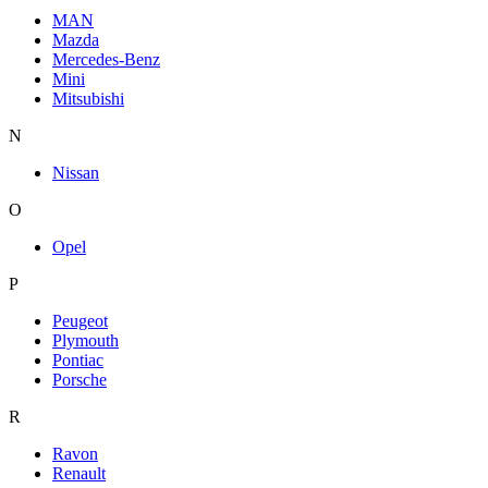
MAN
Mazda
Mercedes-Benz
Mini
Mitsubishi
N
Nissan
O
Opel
P
Peugeot
Plymouth
Pontiac
Porsche
R
Ravon
Renault