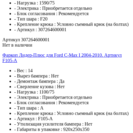
- Нагрузка :
1590/75
- Электрика :
Приобретается отдельно
- Блок согласования :
Рекомендуется
- Тип шара :
F20
- Крепление крюка :
Условно съемный крюк (на болтах)
- Артикул :
307264600001
Артикул 307264600001
Нет в наличии
Фаркоп Лидер-Плюс для Ford C-Max I 2004-2010. Артикул
F105-A
- Вес :
14
- Вырез бампера :
Нет
- Демонтаж бампера :
Да
- Сверление кузова :
Нет
- Нагрузка :
1100/75
- Электрика :
Приобретается отдельно
- Блок согласования :
Рекомендуется
- Тип шара :
A
- Крепление крюка :
Условно съемный крюк (на болтах)
- Артикул :
F105-A
- Утилизация усилителя бампера :
Нет
- Габариты в упаковке :
920x250x350