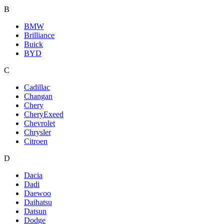
B
BMW
Brilliance
Buick
BYD
C
Cadillac
Changan
Chery
CheryExeed
Chevrolet
Chrysler
Citroen
D
Dacia
Dadi
Daewoo
Daihatsu
Datsun
Dodge