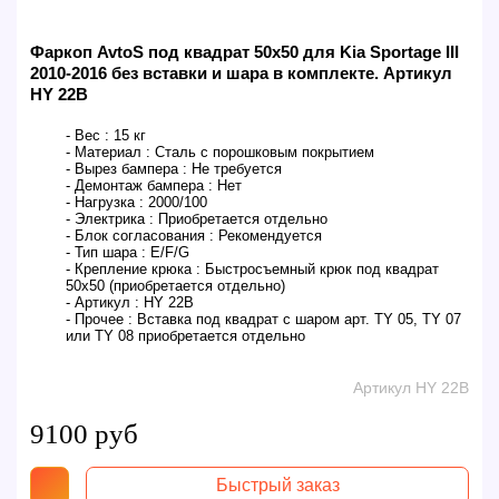
Фаркоп AvtoS под квадрат 50х50 для Kia Sportage III
2010-2016 без вставки и шара в комплекте. Артикул
HY 22B
- Вес :
15 кг
- Материал :
Сталь с порошковым покрытием
- Вырез бампера :
Не требуется
- Демонтаж бампера :
Нет
- Нагрузка :
2000/100
- Электрика :
Приобретается отдельно
- Блок согласования :
Рекомендуется
- Тип шара :
E/F/G
- Крепление крюка :
Быстросъемный крюк под квадрат
50х50 (приобретается отдельно)
- Артикул :
HY 22B
- Прочее :
Вставка под квадрат с шаром арт. TY 05, TY 07
или TY 08 приобретается отдельно
Артикул HY 22B
9100 руб
Быстрый заказ