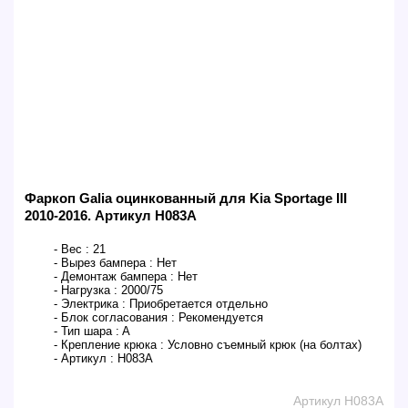
Фаркоп Galia оцинкованный для Kia Sportage III
2010-2016. Артикул H083A
- Вес :
21
- Вырез бампера :
Нет
- Демонтаж бампера :
Нет
- Нагрузка :
2000/75
- Электрика :
Приобретается отдельно
- Блок согласования :
Рекомендуется
- Тип шара :
A
- Крепление крюка :
Условно съемный крюк (на болтах)
- Артикул :
H083A
Артикул H083A