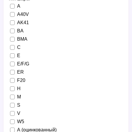
A
A40V
AK41
BA
BMA
C
E
E/F/G
ER
F20
H
M
S
V
W5
А (оцинкованный)