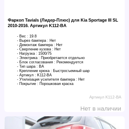
Фаркоп Tavials (Лидер-Плюс) для Kia Sportage III SL
2010-2016. Артикул K112-BA
- Вес :
19.8
- Вырез бампера :
Нет
- Демонтаж бампера :
Нет
- Сверление кузова :
Нет
- Нагрузка :
1500/75
- Электрика :
Приобретается отдельно
- Блок согласования :
Рекомендуется
- Тип шара :
BA
- Крепление крюка :
Быстросъемный шар
- Артикул :
K112-BA
- Утилизация усилителя бампера :
Нет
- Покрытие :
Порошковая краска
Артикул K112-BA
Нет в наличии