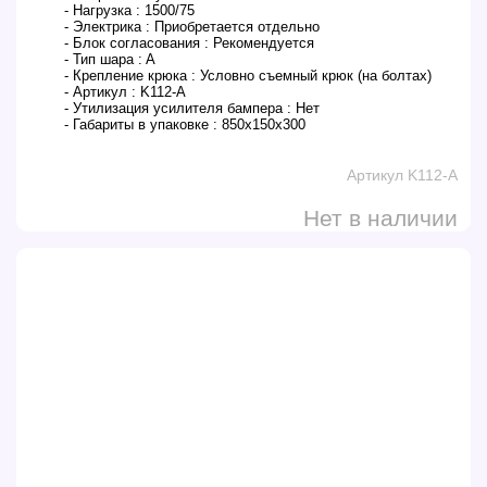
- Нагрузка :
1500/75
- Электрика :
Приобретается отдельно
- Блок согласования :
Рекомендуется
- Тип шара :
A
- Крепление крюка :
Условно съемный крюк (на болтах)
- Артикул :
K112-A
- Утилизация усилителя бампера :
Нет
- Габариты в упаковке :
850x150x300
Артикул K112-A
Нет в наличии