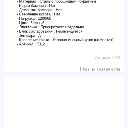
- Материал :
Сталь с порошковым покрытием
- Вырез бампера :
Нет
- Демонтаж бампера :
Нет
- Сверление кузова :
Нет
- Нагрузка :
1200/60
- Цвет :
Черный
- Электрика :
Приобретается отдельно
- Блок согласования :
Рекомендуется
- Тип шара :
A
- Крепление крюка :
Условно съемный крюк (на болтах)
- Артикул :
7312
Артикул 7312
Нет в наличии