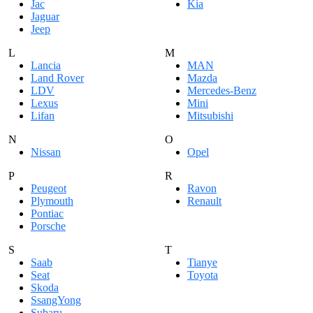
Jac
Kia
Jaguar
Jeep
L
M
Lancia
MAN
Land Rover
Mazda
LDV
Mercedes-Benz
Lexus
Mini
Lifan
Mitsubishi
N
O
Nissan
Opel
P
R
Peugeot
Ravon
Plymouth
Renault
Pontiac
Porsche
S
T
Saab
Tianye
Seat
Toyota
Skoda
SsangYong
Subaru