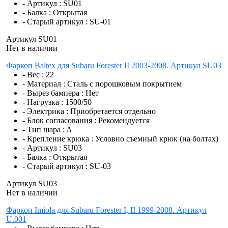
- Артикул :
SU01
- Балка :
Открытая
- Старый артикул :
SU-01
Артикул SU01
Нет в наличии
Фаркоп Baltex для Subaru Forester II 2003-2008. Артикул SU03
- Вес :
22
- Материал :
Сталь с порошковым покрытием
- Вырез бампера :
Нет
- Нагрузка :
1500/50
- Электрика :
Приобретается отдельно
- Блок согласования :
Рекомендуется
- Тип шара :
A
- Крепление крюка :
Условно съемный крюк (на болтах)
- Артикул :
SU03
- Балка :
Открытая
- Старый артикул :
SU-03
Артикул SU03
Нет в наличии
Фаркоп Imiola для Subaru Forester I, II 1999-2008. Артикул
U.001