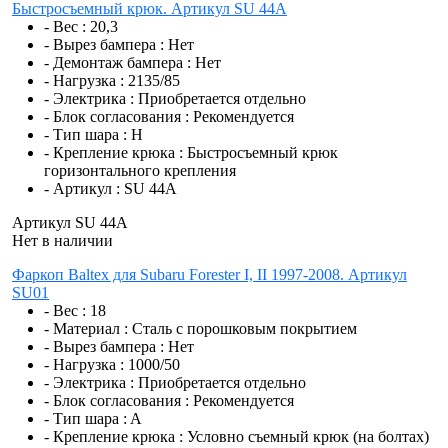
Быстросъемный крюк. Артикул SU 44A
- Вес :
20,3
- Вырез бампера :
Нет
- Демонтаж бампера :
Нет
- Нагрузка :
2135/85
- Электрика :
Приобретается отдельно
- Блок согласования :
Рекомендуется
- Тип шара :
H
- Крепление крюка :
Быстросъемный крюк
горизонтального крепления
- Артикул :
SU 44A
Артикул SU 44A
Нет в наличии
Фаркоп Baltex для Subaru Forester I, II 1997-2008. Артикул
SU01
- Вес :
18
- Материал :
Сталь с порошковым покрытием
- Вырез бампера :
Нет
- Нагрузка :
1000/50
- Электрика :
Приобретается отдельно
- Блок согласования :
Рекомендуется
- Тип шара :
A
- Крепление крюка :
Условно съемный крюк (на болтах)