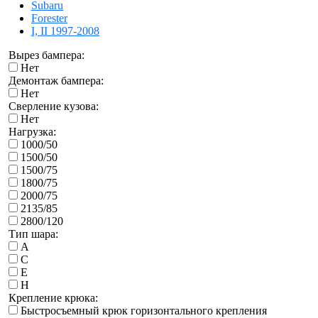
Subaru
Forester
I, II 1997-2008
Вырез бампера:
Нет
Демонтаж бампера:
Нет
Сверление кузова:
Нет
Нагрузка:
1000/50
1500/50
1500/75
1800/75
2000/75
2135/85
2800/120
Тип шара:
A
C
E
H
Крепление крюка:
Быстросъемный крюк горизонтального крепления