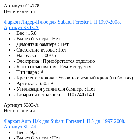
Артикул 011-778
Нет в наличии
Фаркоп Лидер-Плюс для Subaru Forester I, II 1997-2008.
Артикул S303-A
- Вес :
15,8
- Вырез бампера :
Нет
- Демонтаж бампера :
Нет
- Сверление кузова :
Нет
- Нагрузка :
1500/75
- Электрика :
Приобретается отдельно
- Блок согласования :
Рекомендуется
- Тип шара :
A
- Крепление крюка :
Условно съемный крюк (на болтах)
- Артикул :
S303-A
- Утилизация усилителя бампера :
Нет
- Габариты в упаковке :
1110x240x140
Артикул S303-A
Нет в наличии
Фаркоп Auto-Hak для Subaru Forester I, II 5-дв. 1997-2008.
Артикул SU 44
- Вес :
19,3
- Вырез бампера :
Нет