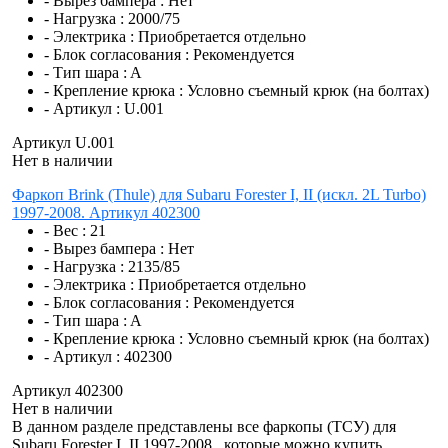
- Вырез бампера :
Нет
- Нагрузка :
2000/75
- Электрика :
Приобретается отдельно
- Блок согласования :
Рекомендуется
- Тип шара :
A
- Крепление крюка :
Условно съемный крюк (на болтах)
- Артикул :
U.001
Артикул U.001
Нет в наличии
Фаркоп Brink (Thule) для Subaru Forester I, II (искл. 2L Turbo)
1997-2008. Артикул 402300
- Вес :
21
- Вырез бампера :
Нет
- Нагрузка :
2135/85
- Электрика :
Приобретается отдельно
- Блок согласования :
Рекомендуется
- Тип шара :
A
- Крепление крюка :
Условно съемный крюк (на болтах)
- Артикул :
402300
Артикул 402300
Нет в наличии
В данном разделе представлены все фаркопы (ТСУ) для
Subaru Forester I, II 1997-2008 , которые можно купить