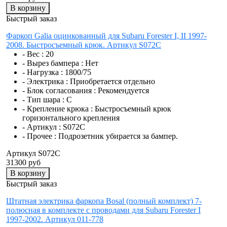
В корзину
Быстрый заказ
Фаркоп Galia оцинкованный для Subaru Forester I, II 1997-
2008. Быстросъемный крюк. Артикул S072C
- Вес :
20
- Вырез бампера :
Нет
- Нагрузка :
1800/75
- Электрика :
Приобретается отдельно
- Блок согласования :
Рекомендуется
- Тип шара :
C
- Крепление крюка :
Быстросъемный крюк
горизонтального крепления
- Артикул :
S072C
- Прочее :
Подрозетник убирается за бампер.
Артикул S072C
31300 руб
В корзину
Быстрый заказ
Штатная электрика фаркопа Bosal (полный комплект) 7-
полюсная в комплекте с проводами для Subaru Forester I
1997-2002. Артикул 011-778