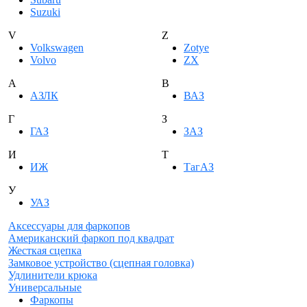
Suzuki
V
Z
Volkswagen
Zotye
Volvo
ZX
А
В
АЗЛК
ВАЗ
Г
З
ГАЗ
ЗАЗ
И
Т
ИЖ
ТагАЗ
У
УАЗ
Аксессуары для фаркопов
Американский фаркоп под квадрат
Жесткая сцепка
Замковое устройство (сцепная головка)
Удлинители крюка
Универсальные
Фаркопы