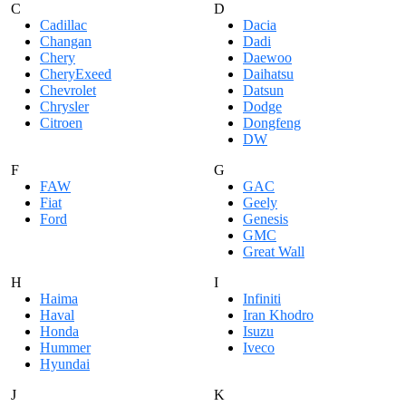
C
D
Cadillac
Dacia
Changan
Dadi
Chery
Daewoo
CheryExeed
Daihatsu
Chevrolet
Datsun
Chrysler
Dodge
Citroen
Dongfeng
DW
F
G
FAW
GAC
Fiat
Geely
Ford
Genesis
GMC
Great Wall
H
I
Haima
Infiniti
Haval
Iran Khodro
Honda
Isuzu
Hummer
Iveco
Hyundai
J
K