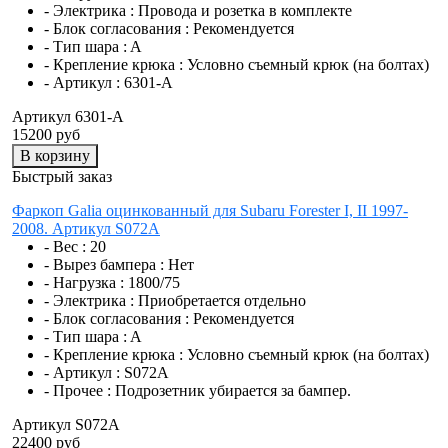
- Электрика :
Провода и розетка в комплекте
- Блок согласования :
Рекомендуется
- Тип шара :
A
- Крепление крюка :
Условно съемный крюк (на болтах)
- Артикул :
6301-A
Артикул 6301-A
15200 руб
В корзину
Быстрый заказ
Фаркоп Galia оцинкованный для Subaru Forester I, II 1997-
2008. Артикул S072A
- Вес :
20
- Вырез бампера :
Нет
- Нагрузка :
1800/75
- Электрика :
Приобретается отдельно
- Блок согласования :
Рекомендуется
- Тип шара :
A
- Крепление крюка :
Условно съемный крюк (на болтах)
- Артикул :
S072A
- Прочее :
Подрозетник убирается за бампер.
Артикул S072A
22400 руб