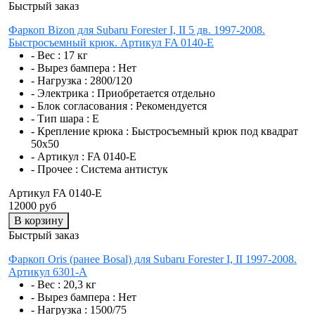
Быстрый заказ
Фаркоп Bizon для Subaru Forester I, II 5 дв. 1997-2008.
Быстросъемный крюк. Артикул FA 0140-E
- Вес :
17 кг
- Вырез бампера :
Нет
- Нагрузка :
2800/120
- Электрика :
Приобретается отдельно
- Блок согласования :
Рекомендуется
- Тип шара :
E
- Крепление крюка :
Быстросъемный крюк под квадрат
50х50
- Артикул :
FA 0140-E
- Прочее :
Система антистук
Артикул FA 0140-E
12000 руб
В корзину
Быстрый заказ
Фаркоп Oris (ранее Bosal) для Subaru Forester I, II 1997-2008.
Артикул 6301-A
- Вес :
20,3 кг
- Вырез бампера :
Нет
- Нагрузка :
1500/75