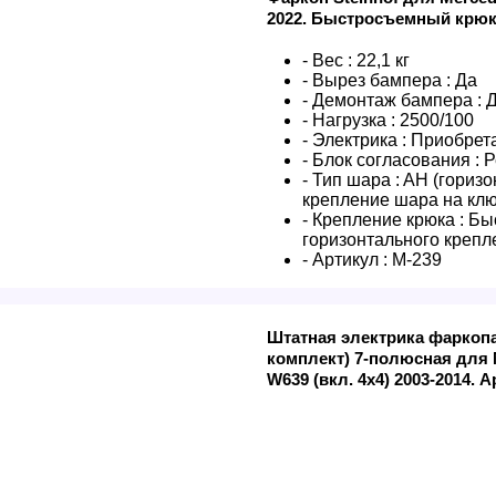
2022. Быстросъемный крюк
- Вес :
22,1 кг
- Вырез бампера :
Да
- Демонтаж бампера :
- Нагрузка :
2500/100
- Электрика :
Приобрета
- Блок согласования :
Р
- Тип шара :
AH (гориз
крепление шара на клю
- Крепление крюка :
Бы
горизонтального крепл
- Артикул :
M-239
Штатная электрика фаркопа
комплект) 7-полюсная для 
W639 (вкл. 4х4) 2003-2014. 