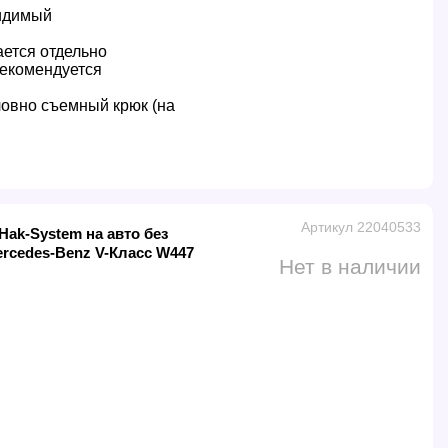
идимый
ется отдельно
екомендуется
овно съемный крюк (на
Артикул 22040533
ak-System на авто без
ercedes-Benz V-Класс W447
Нет в наличии