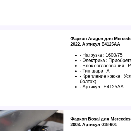
Фаркоп Aragon для Mercede
2022. Артикул E4125AA
- Нагрузка :
1600/75
- Электрика :
Приобрета
- Блок согласования :
Р
- Тип шара :
A
- Крепление крюка :
Усл
болтах)
- Артикул :
E4125AA
Фаркоп Bosal для Mercedes-
2003. Артикул 018-601