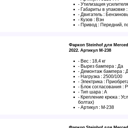
- Утилизация усилителя
- Габариты в упаковке :
- Двигатель :
Бензиновы
- Кузов :
Вэн
- Привод :
Передний, п
Фаркоп Steinhof для Merced
2022. Артикул M-238
- Вес :
18,4 кг
- Вырез бампера :
Да
- Демонтаж бампера :
- Нагрузка :
2500/100
- Электрика :
Приобрета
- Блок согласования :
Р
- Тип шара :
A
- Крепление крюка :
Усл
болтах)
- Артикул :
M-238
Фаркоп Steinhof для Merced