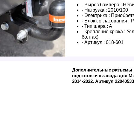
- Вырез бампера :
Нев
- Нагрузка :
2010/100
- Электрика :
Приобрета
- Блок согласования :
Р
- Тип шара :
A
- Крепление крюка :
Усл
болтах)
- Артикул :
018-601
Дополнительные разъемы H
подготовки с завода для M
2014-2022. Артикул 22040533