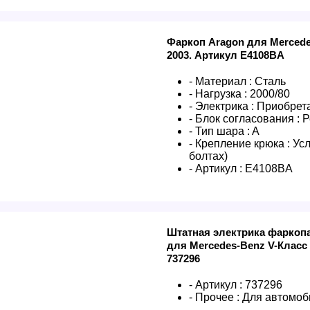
Фаркоп Aragon для Mercede
2003. Артикул E4108BA
- Материал :
Сталь
- Нагрузка :
2000/80
- Электрика :
Приобрета
- Блок согласования :
Р
- Тип шара :
A
- Крепление крюка :
Усл
болтах)
- Артикул :
E4108BA
Штатная электрика фаркопа 
для Mercedes-Benz V-Класс 
737296
- Артикул :
737296
- Прочее :
Для автомоб