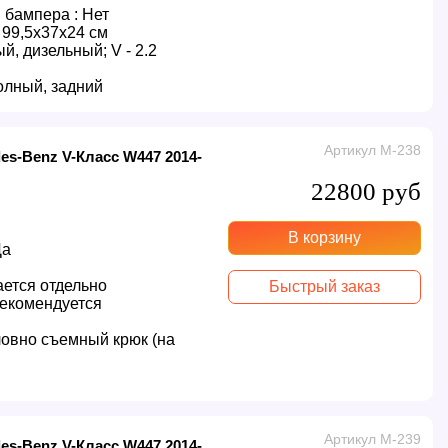
 бампера :
Нет
99,5x37x24 см
й, дизельный; V - 2.2
олный, задний
Артикул M-238
es-Benz V-Класс W447 2014-
22800 руб
В корзину
Да
ется отдельно
Быстрый заказ
екомендуется
овно съемный крюк (на
Артикул M-239
es-Benz V-Класс W447 2014-