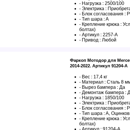
- Нагрузка :
2500/100
- Электрика :
Приобрета
- Блок согласования :
Р
- Тип шара :
A
- Крепление крюка :
Усл
болтах)
- Артикул :
2257-A
- Привод :
Любой
Фаркоп Мотодор для Merce
2014-2022. Артикул 91204-A
- Вес :
17,4 кг
- Материал :
Сталь 8 м
- Вырез бампера :
Да
- Демонтаж бампера :
- Нагрузка :
1850/100
- Электрика :
Приобрета
- Блок согласования :
Р
- Тип шара :
A, Оцинко
- Крепление крюка :
Усл
болтах)
- Артикул :
91204-A