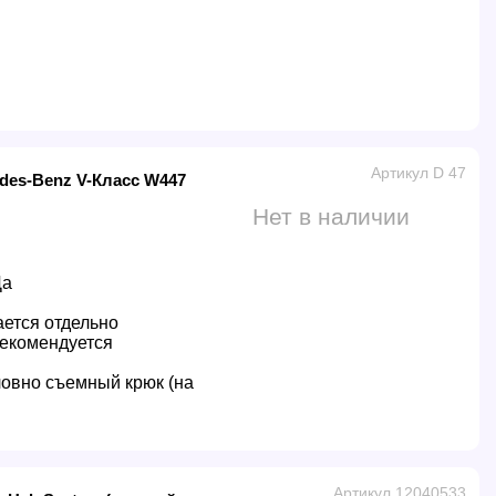
Артикул D 47
des-Benz V-Класс W447
Нет в наличии
Да
ется отдельно
екомендуется
овно съемный крюк (на
Артикул 12040533