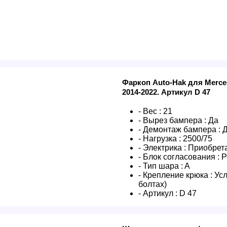
Фаркоп Auto-Hak для Merce
2014-2022. Артикул D 47
- Вес :
21
- Вырез бампера :
Да
- Демонтаж бампера :
- Нагрузка :
2500/75
- Электрика :
Приобрета
- Блок согласования :
Р
- Тип шара :
A
- Крепление крюка :
Усл
болтах)
- Артикул :
D 47