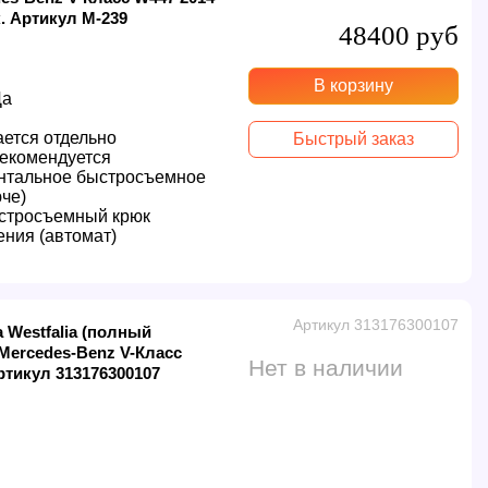
. Артикул M-239
48400 руб
В корзину
Да
ется отдельно
Быстрый заказ
екомендуется
онтальное быстросъемное
че)
стросъемный крюк
ения (автомат)
Артикул 313176300107
 Westfalia (полный
Mercedes-Benz V-Класс
Нет в наличии
Артикул 313176300107