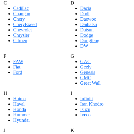
C
D
Cadillac
Dacia
Changan
Dadi
Chery
Daewoo
CheryExeed
Daihatsu
Chevrolet
Datsun
Chrysler
Dodge
Citroen
Dongfeng
DW
F
G
FAW
GAC
Fiat
Geely
Ford
Genesis
GMC
Great Wall
H
I
Haima
Infiniti
Haval
Iran Khodro
Honda
Isuzu
Hummer
Iveco
Hyundai
J
K