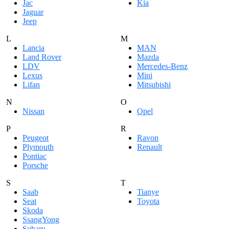
Jac
Kia
Jaguar
Jeep
L
M
Lancia
MAN
Land Rover
Mazda
LDV
Mercedes-Benz
Lexus
Mini
Lifan
Mitsubishi
N
O
Nissan
Opel
P
R
Peugeot
Ravon
Plymouth
Renault
Pontiac
Porsche
S
T
Saab
Tianye
Seat
Toyota
Skoda
SsangYong
Subaru