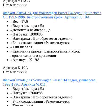
Артикул V112-A
Нет в наличии
Фаркоп Auto-Hak для Volkswagen Passat B4 седан, универсал
CL 1993-1996. Быстросъемный крюк. Артикул K 19A
- Вес :
17,6
- Вырез бампера :
Да
- Демонтаж бампера :
Да
- Нагрузка :
2000/85
- Электрика :
Приобретается отдельно
- Блок согласования :
Рекомендуется
- Тип шара :
H
- Крепление крюка :
Быстросъемный крюк
горизонтального крепления
- Артикул :
K 19A
Артикул K 19A
Нет в наличии
Фаркоп Imiola для Volkswagen Passat B4 седан, универсал
1993-1996. Артикул W.011
- Вырез бампера :
Да
- Нагрузка :
2000/85
- Электрика :
Приобретается отдельно
- Блок согласования :
Рекомендуется
- Тип шара :
A