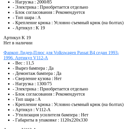
- Нагрузка :
2000/85
- Электрика :
Приобретается отдельно
- Блок согласования :
Рекомендуется
- Тип шара :
A
- Крепление крюка :
Условно съемный крюк (на болтах)
- Артикул :
K 19
Артикул K 19
Нет в наличии
Фаркоп Лидер-Плюс для Volkswagen Passat B4 седан 1993-
1996. Артикул V112-A
- Вес :
11,5
- Вырез бампера :
Да
- Демонтаж бампера :
Да
- Сверление кузова :
Нет
- Нагрузка :
1300/75
- Электрика :
Приобретается отдельно
- Блок согласования :
Рекомендуется
- Тип шара :
A
- Крепление крюка :
Условно съемный крюк (на болтах)
- Артикул :
V112-A
- Утилизация усилителя бампера :
Нет
- Габариты в упаковке :
1120x220x330