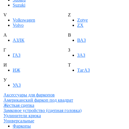
Suzuki
V
Z
Volkswagen
Zotye
Volvo
ZX
А
В
АЗЛК
ВАЗ
Г
З
ГАЗ
ЗАЗ
И
Т
ИЖ
ТагАЗ
У
УАЗ
Аксессуары для фаркопов
Американский фаркоп под квадрат
Жесткая сцепка
Замковое устройство (сцепная головка)
Удлинители крюка
Универсальные
Фаркопы