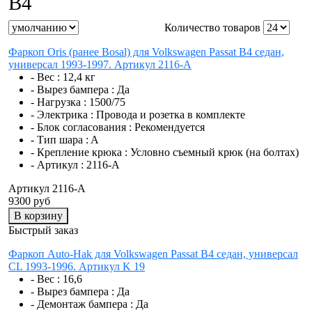
B4
Количество товаров
Фаркоп Oris (ранее Bosal) для Volkswagen Passat B4 седан,
универсал 1993-1997. Артикул 2116-A
- Вес :
12,4 кг
- Вырез бампера :
Да
- Нагрузка :
1500/75
- Электрика :
Провода и розетка в комплекте
- Блок согласования :
Рекомендуется
- Тип шара :
A
- Крепление крюка :
Условно съемный крюк (на болтах)
- Артикул :
2116-A
Артикул 2116-A
9300 руб
В корзину
Быстрый заказ
Фаркоп Auto-Hak для Volkswagen Passat B4 седан, универсал
CL 1993-1996. Артикул K 19
- Вес :
16,6
- Вырез бампера :
Да
- Демонтаж бампера :
Да