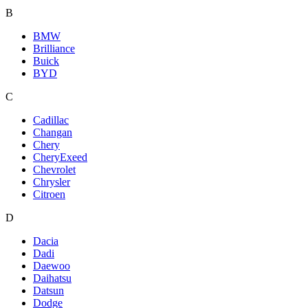
B
BMW
Brilliance
Buick
BYD
C
Cadillac
Changan
Chery
CheryExeed
Chevrolet
Chrysler
Citroen
D
Dacia
Dadi
Daewoo
Daihatsu
Datsun
Dodge