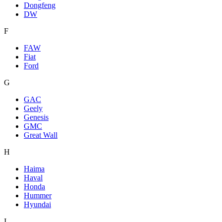
Dongfeng
DW
F
FAW
Fiat
Ford
G
GAC
Geely
Genesis
GMC
Great Wall
H
Haima
Haval
Honda
Hummer
Hyundai
I