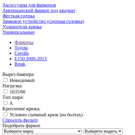
Аксессуары для фаркопов
Американский фаркоп под квадрат
Жесткая сцепка
Замковое устройство (сцепная головка)
Удлинители крюка
Универсальные
Фаркопы
Toyota
Corolla
E150 2006-2013
Brink
Вырез бампера:
Невидимый
Нагрузка:
1635/60
Тип шара:
A
Крепление крюка:
Условно съемный крюк (на болтах)
Сбросить фильтр
Подобрать фаркоп