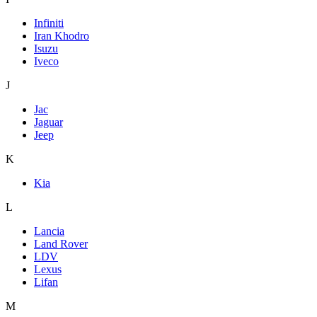
Infiniti
Iran Khodro
Isuzu
Iveco
J
Jac
Jaguar
Jeep
K
Kia
L
Lancia
Land Rover
LDV
Lexus
Lifan
M