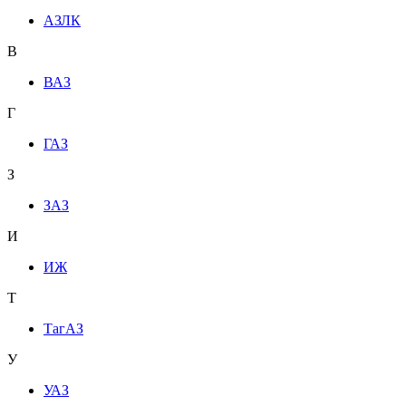
АЗЛК
В
ВАЗ
Г
ГАЗ
З
ЗАЗ
И
ИЖ
Т
ТагАЗ
У
УАЗ