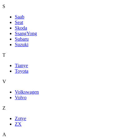
S
Saab
Seat
Skoda
SsangYong
Subaru
Suzuki
T
Tianye
Toyota
V
Volkswagen
Volvo
Z
Zotye
ZX
А