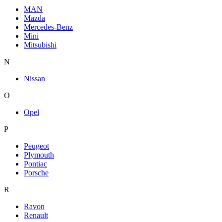
MAN
Mazda
Mercedes-Benz
Mini
Mitsubishi
N
Nissan
O
Opel
P
Peugeot
Plymouth
Pontiac
Porsche
R
Ravon
Renault