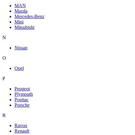
MAN
Mazda
Mercedes-Benz
Mini
Mitsubishi
N
Nissan
O
Opel
P
Peugeot
Plymouth
Pontiac
Porsche
R
Ravon
Renault