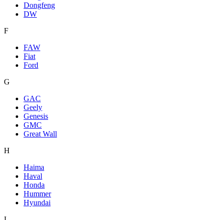
Dongfeng
DW
F
FAW
Fiat
Ford
G
GAC
Geely
Genesis
GMC
Great Wall
H
Haima
Haval
Honda
Hummer
Hyundai
I