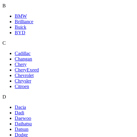
B
BMW
Brilliance
Buick
BYD
C
Cadillac
Changan
Chery
CheryExeed
Chevrolet
Chrysler
Citroen
D
Dacia
Dadi
Daewoo
Daihatsu
Datsun
Dodge