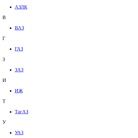
АЗЛК
В
ВАЗ
Г
ГАЗ
З
ЗАЗ
И
ИЖ
Т
ТагАЗ
У
УАЗ