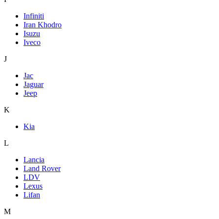
Infiniti
Iran Khodro
Isuzu
Iveco
J
Jac
Jaguar
Jeep
K
Kia
L
Lancia
Land Rover
LDV
Lexus
Lifan
M