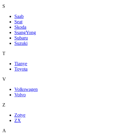
S
Saab
Seat
Skoda
SsangYong
Subaru
Suzuki
T
Tianye
Toyota
V
Volkswagen
Volvo
Z
Zotye
ZX
А