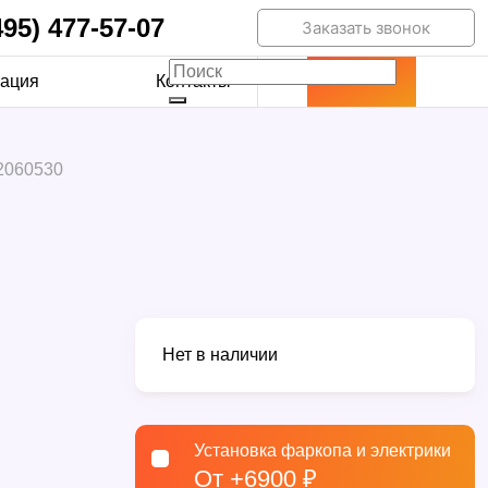
495) 477-57-07
Заказать звонок
ация
Контакты
12060530
Нет в наличии
Установка фаркопа и электрики
От +6900 ₽