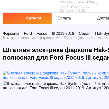
Москва, 19-й км МКАД
Пн-Пт 9:00 - 18:00
Сб 10:00 - 16:00
Каталог
Оплата
Доста
Фаркопы
Ford
Focus
III 2011-2019
Седан
Hak-Sys
Штатная электрика фаркопа Hak-System (полный комплект)
Штатная электрика фаркопа Hak-
полюсная для Ford Focus III седа