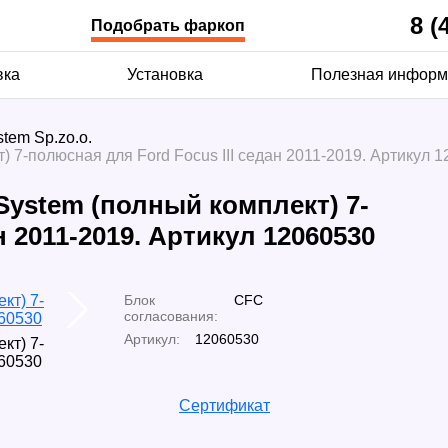
8 (
Подобрать фаркоп
вка
Установка
Полезная информ
tem Sp.zo.o.
 7-полюсная для Ford Focus III седан 2011-2019. Артикул 
System (полный комплект) 7-
н 2011-2019. Артикул 12060530
Блок
CFC
согласования:
Артикул:
12060530
Сертификат