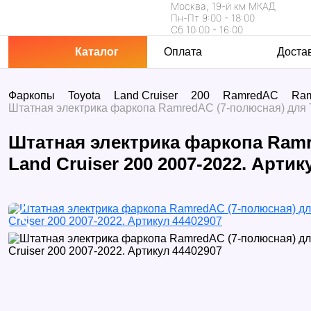
Москва, 19-й км МКАД
Пн-Пт 9:00 - 18:00
Сб 10:00 - 16:00
Каталог
Оплата
Доста
Фаркопы
Toyota
Land Cruiser
200
RamredAC
Ra
Штатная электрика фаркопа RamredAC (7-полюсная) для T
Штатная электрика фаркопа Ramr
Land Cruiser 200 2007-2022. Артик