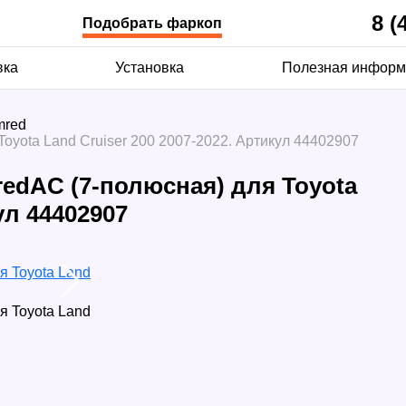
8 (
Подобрать фаркоп
вка
Установка
Полезная информ
mred
oyota Land Cruiser 200 2007-2022. Артикул 44402907
edAC (7-полюсная) для Toyota
ул 44402907