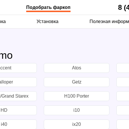
8 (
Подобрать фаркоп
вка
Установка
Полезная информ
amo
ccent
Atos
lloper
Getz
/Grand Starex
H100 Porter
HD
i10
i40
ix20