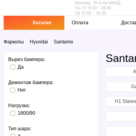
Москва, 19-й км МКАД
Пн-Пт 9:00 - 18:00
Сб 10:00 - 16:00
Каталог
Оплата
Доста
Фаркопы
Hyundai
Santamo
Sant
Вырез бампера:
Да
A
Демонтаж бампера:
Ga
Нет
H1 Starex
Нагрузка:
1800/90
Тип шара: