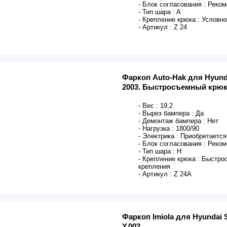
- Блок согласования :
Реком
- Тип шара :
A
- Крепление крюка :
Условно
- Артикул :
Z 24
Фаркоп Auto-Hak для Hyunda
2003. Быстросъемный крюк.
- Вес :
19,2
- Вырез бампера :
Да
- Демонтаж бампера :
Нет
- Нагрузка :
1800/90
- Электрика :
Приобретается
- Блок согласования :
Реком
- Тип шара :
H
- Крепление крюка :
Быстрос
крепления
- Артикул :
Z 24A
Фаркоп Imiola для Hyundai 
Y.002