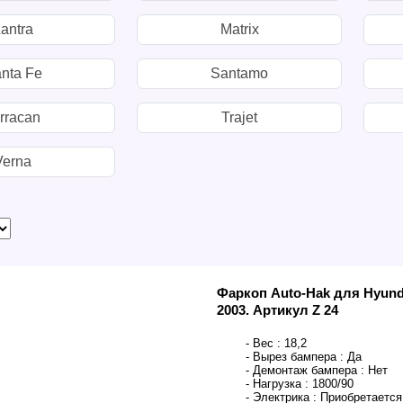
antra
Matrix
nta Fe
Santamo
rracan
Trajet
Verna
Фаркоп Auto-Hak для Hyunda
2003. Артикул Z 24
- Вес :
18,2
- Вырез бампера :
Да
- Демонтаж бампера :
Нет
- Нагрузка :
1800/90
- Электрика :
Приобретается