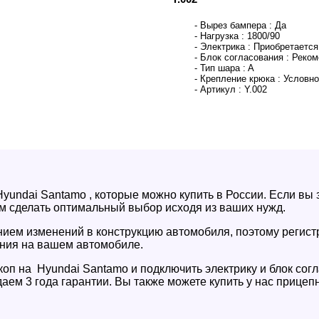
- Вырез бампера :
Да
- Нагрузка :
1800/90
- Электрика :
Приобретается
- Блок согласования :
Реком
- Тип шара :
A
- Крепление крюка :
Условно
- Артикул :
Y.002
yundai Santamo , которые можно купить в России. Если вы
м сделать оптимальный выбор исходя из ваших нужд.
ением изменений в конструкцию автомобиля, поэтому регис
ния на вашем автомобиле.
оп на Hyundai Santamo и подключить электрику и блок сог
аем 3 года гарантии. Вы также можете купить у нас прице