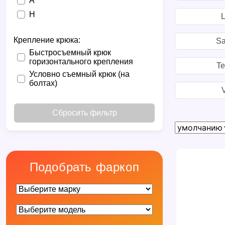
A
H
L
Крепление крюка:
Sa
Быстросъемный крюк
горизонтального крепления
Te
Условно съемный крюк (на
болтах)
Сбросить фильтр
Подобрать фаркоп