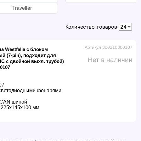
Traveller
Количество товаров
Артикул 300210300107
а Westfalia с блоком
й (7-pin), подходит для
Нет в наличии
 HC с двойной выхл. трубой)
00107
07
 светодиодными фонарями
 CAN шиной
225x145x100 мм