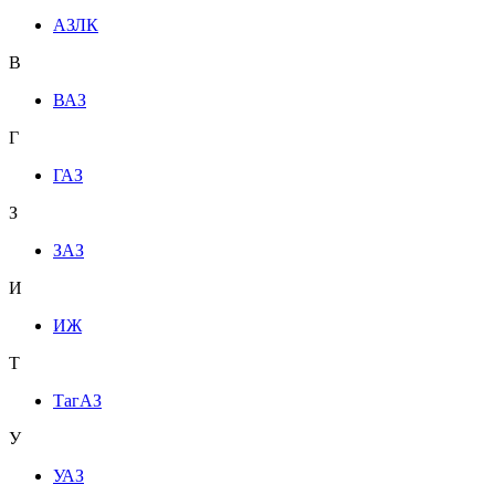
АЗЛК
В
ВАЗ
Г
ГАЗ
З
ЗАЗ
И
ИЖ
Т
ТагАЗ
У
УАЗ