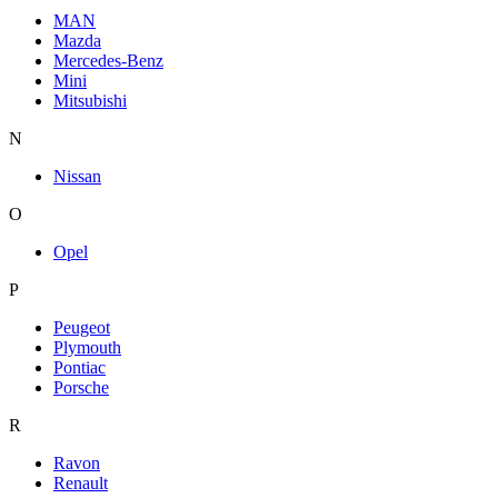
MAN
Mazda
Mercedes-Benz
Mini
Mitsubishi
N
Nissan
O
Opel
P
Peugeot
Plymouth
Pontiac
Porsche
R
Ravon
Renault