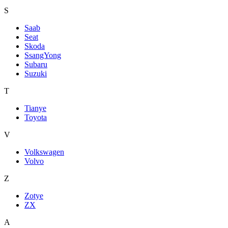
S
Saab
Seat
Skoda
SsangYong
Subaru
Suzuki
T
Tianye
Toyota
V
Volkswagen
Volvo
Z
Zotye
ZX
А