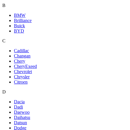
B
BMW
Brilliance
Buick
BYD
C
Cadillac
Changan
Chery
CheryExeed
Chevrolet
Chrysler
Citroen
D
Dacia
Dadi
Daewoo
Daihatsu
Datsun
Dodge