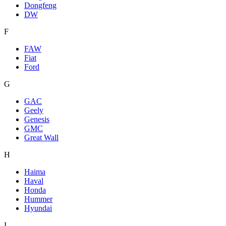
Dongfeng
DW
F
FAW
Fiat
Ford
G
GAC
Geely
Genesis
GMC
Great Wall
H
Haima
Haval
Honda
Hummer
Hyundai
I