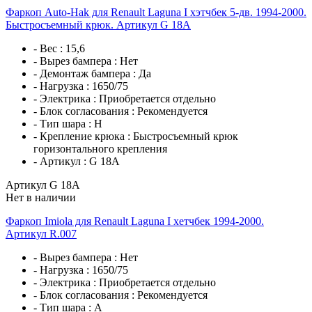
Фаркоп Auto-Hak для Renault Laguna I хэтчбек 5-дв. 1994-2000.
Быстросъемный крюк. Артикул G 18A
- Вес :
15,6
- Вырез бампера :
Нет
- Демонтаж бампера :
Да
- Нагрузка :
1650/75
- Электрика :
Приобретается отдельно
- Блок согласования :
Рекомендуется
- Тип шара :
H
- Крепление крюка :
Быстросъемный крюк
горизонтального крепления
- Артикул :
G 18A
Артикул G 18A
Нет в наличии
Фаркоп Imiola для Renault Laguna I хетчбек 1994-2000.
Артикул R.007
- Вырез бампера :
Нет
- Нагрузка :
1650/75
- Электрика :
Приобретается отдельно
- Блок согласования :
Рекомендуется
- Тип шара :
A