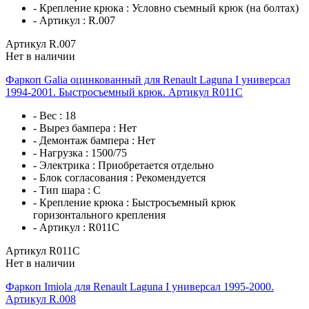
- Крепление крюка :
Условно съемный крюк (на болтах)
- Артикул :
R.007
Артикул R.007
Нет в наличии
Фаркоп Galia оцинкованный для Renault Laguna I универсал
1994-2001. Быстросъемный крюк. Артикул R011C
- Вес :
18
- Вырез бампера :
Нет
- Демонтаж бампера :
Нет
- Нагрузка :
1500/75
- Электрика :
Приобретается отдельно
- Блок согласования :
Рекомендуется
- Тип шара :
C
- Крепление крюка :
Быстросъемный крюк
горизонтального крепления
- Артикул :
R011C
Артикул R011C
Нет в наличии
Фаркоп Imiola для Renault Laguna I универсал 1995-2000.
Артикул R.008