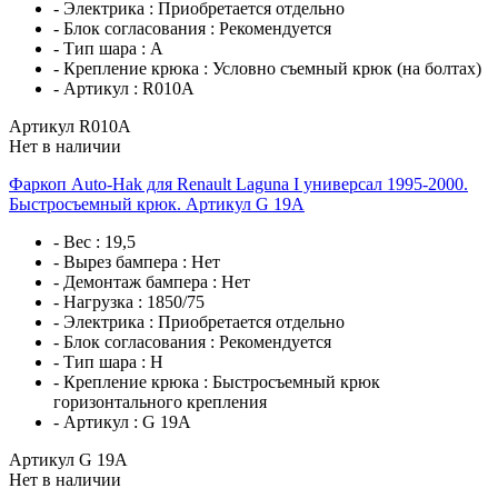
- Электрика :
Приобретается отдельно
- Блок согласования :
Рекомендуется
- Тип шара :
A
- Крепление крюка :
Условно съемный крюк (на болтах)
- Артикул :
R010A
Артикул R010A
Нет в наличии
Фаркоп Auto-Hak для Renault Laguna I универсал 1995-2000.
Быстросъемный крюк. Артикул G 19A
- Вес :
19,5
- Вырез бампера :
Нет
- Демонтаж бампера :
Нет
- Нагрузка :
1850/75
- Электрика :
Приобретается отдельно
- Блок согласования :
Рекомендуется
- Тип шара :
H
- Крепление крюка :
Быстросъемный крюк
горизонтального крепления
- Артикул :
G 19A
Артикул G 19A
Нет в наличии