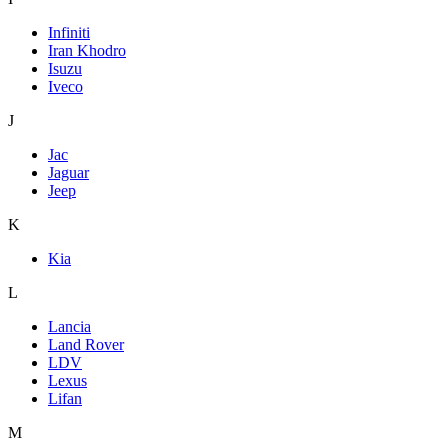
Infiniti
Iran Khodro
Isuzu
Iveco
J
Jac
Jaguar
Jeep
K
Kia
L
Lancia
Land Rover
LDV
Lexus
Lifan
M