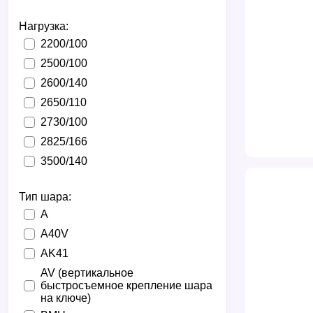
Нагрузка:
2200/100
2500/100
2600/140
2650/110
2730/100
2825/166
3500/140
Тип шара:
A
A40V
AK41
AV (вертикальное
быстросъемное крепление шара
на ключе)