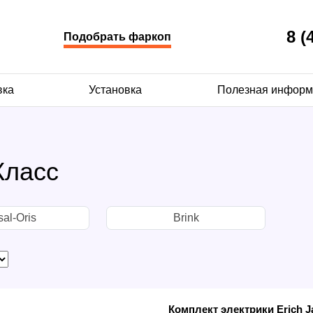
8 (
Подобрать фаркоп
вка
Установка
Полезная информ
Класс
al-Oris
Brink
Комплект электрики Erich J