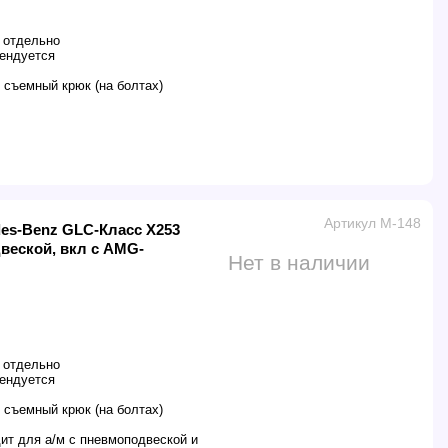
 отдельно
ендуется
 съемный крюк (на болтах)
Артикул M-148
des-Benz GLC-Класс X253
двеской, вкл с AMG-
Нет в наличии
 отдельно
ендуется
 съемный крюк (на болтах)
ит для а/м с пневмоподвеской и