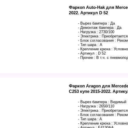
Фаркоп Auto-Hak для Merced
2022. Артикул D 52
- Вырез бампера :
Да
- Демонтаж бампера :
Да
- Нагрузка :
2730/100
- Электрика :
Приобретается
- Блок согласования :
Реком
- Тип шара :
А
- Крепление крюка :
Условно
- Артикул :
D 52
- Прочее :
В т.ч. с пневмопо
Фаркоп Aragon для Mercede
C253 купе 2015-2022. Артик
- Вырез бампера :
Видимый
- Нагрузка :
2650/110
- Электрика :
Приобретается
- Блок согласования :
Реком
- Тип шара :
A
- Крепление крюка :
Условно
- Артикул :
E4130AA