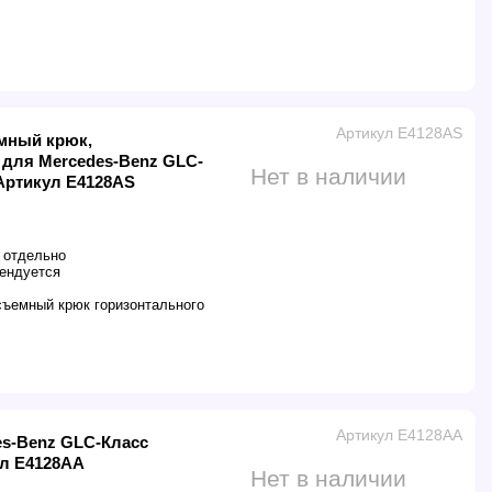
Артикул E4128AS
мный крюк,
 для Mercedes-Benz GLC-
Нет в наличии
 Артикул E4128AS
 отдельно
ендуется
ъемный крюк горизонтального
Артикул E4128AA
es-Benz GLC-Класс
ул E4128AA
Нет в наличии