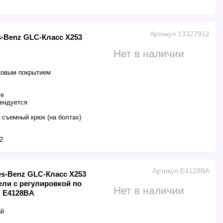
Артикул 13327912
s-Benz GLC-Класс X253
Нет в наличии
ковым покрытием
те
ендуется
 съемный крюк (на болтах)
2
Артикул E4128BA
s-Benz GLC-Класс X253
дели с регулировкой по
Нет в наличии
л E4128BA
ый