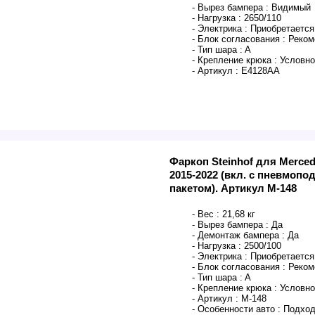
- Вырез бампера :
Видимый
- Нагрузка :
2650/110
- Электрика :
Приобретается
- Блок согласования :
Реком
- Тип шара :
A
- Крепление крюка :
Условно
- Артикул :
E4128AA
Фаркоп Steinhof для Merce
2015-2022 (вкл. с пневмопо
пакетом). Артикул M-148
- Вес :
21,68 кг
- Вырез бампера :
Да
- Демонтаж бампера :
Да
- Нагрузка :
2500/100
- Электрика :
Приобретается
- Блок согласования :
Реком
- Тип шара :
A
- Крепление крюка :
Условно
- Артикул :
M-148
- Особенности авто :
Подход