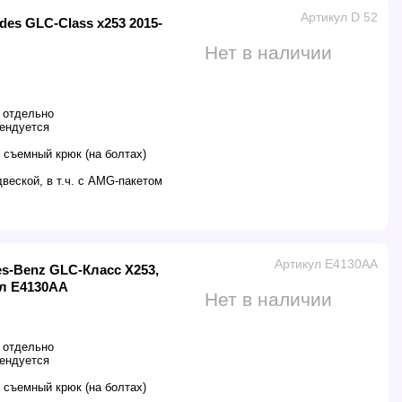
Артикул D 52
es GLC-Class x253 2015-
Нет в наличии
 отдельно
ендуется
 съемный крюк (на болтах)
двеской, в т.ч. с AMG-пакетом
Артикул E4130AA
s-Benz GLC-Класс X253,
ул E4130AA
Нет в наличии
 отдельно
ендуется
 съемный крюк (на болтах)