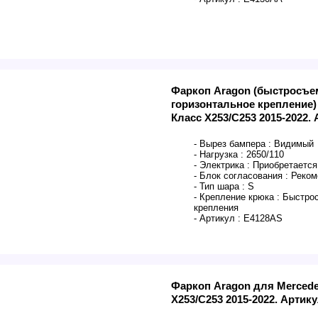
Фаркоп Aragon (быстросъе
горизонтальное крепление)
Класс X253/C253 2015-2022.
- Вырез бампера :
Видимый
- Нагрузка :
2650/110
- Электрика :
Приобретается
- Блок согласования :
Реком
- Тип шара :
S
- Крепление крюка :
Быстрос
крепления
- Артикул :
E4128AS
Фаркоп Aragon для Merced
X253/C253 2015-2022. Артик