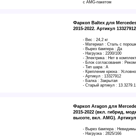
с AMG-пакетом
Фаркоп Baltex для Mercede
2015-2022. Артикул 13327912
- Вес :
24,2 кг
- Материал :
Сталь с порош
- Вырез бампера :
Да
- Нагрузка :
2200/100
- Электрика :
Нет в комплек
- Блок согласования :
Реком
- Тип шара :
A
- Крепление крюка :
Условно
- Артикул :
13327912
- Балка :
Закрытая
- Старый артикул :
13.3279.1
Фаркоп Aragon для Mercede
2015-2022 (вкл. гибрид, мо
высоте, вкл. AMG). Артику
- Вырез бампера :
Невидим
- Нагрузка :
2825/166