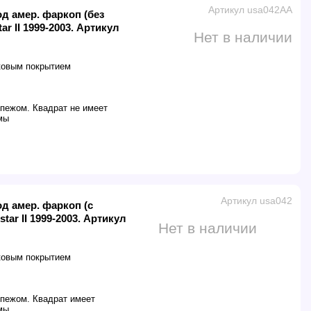
Артикул usa042AA
под амер. фаркоп (без
r II 1999-2003. Артикул
Нет в наличии
ковым покрытием
епежом. Квадрат не имеет
мы
Артикул usa042
под амер. фаркоп (с
ar II 1999-2003. Артикул
Нет в наличии
ковым покрытием
епежом. Квадрат имеет
мы