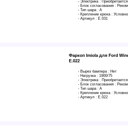
- Электрика :
Приобретается
- Блок согласования :
Реком
- Тип шара :
A
- Крепление крюка :
Условно
- Артикул :
E.031
Фаркоп Imiola для Ford Wind
E.022
- Вырез бампера :
Нет
- Нагрузка :
1900/75
- Электрика :
Приобретается
- Блок согласования :
Реком
- Тип шара :
A
- Крепление крюка :
Условно
- Артикул :
E.022