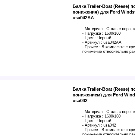
Балка Trailer-Boat (Reese) 
понижения) для Ford Windsta
usa042AA
- Материал :
Сталь с порош
- Нагрузка :
1600/160
- Цвет :
Черный
- Артикул :
usa042AA
- Прочее :
В комплекте с кр
понижение относительно ра
Балка Trailer-Boat (Reese) 
понижением) для Ford Windst
usa042
- Материал :
Сталь с порош
- Нагрузка :
1600/160
- Цвет :
Черный
- Артикул :
usa042
- Прочее :
В комплекте с кр
понижение относительно ра