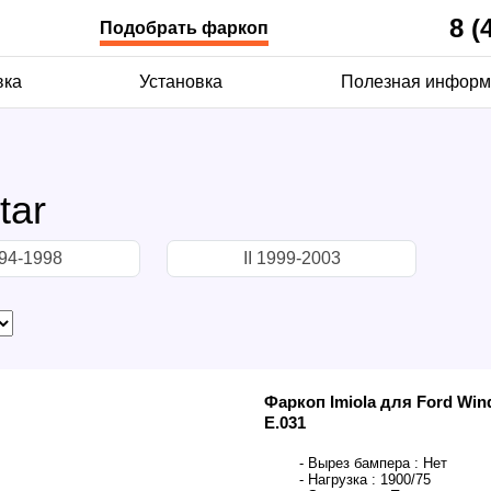
8 (
Подобрать фаркоп
вка
Установка
Полезная информ
tar
994-1998
II 1999-2003
Фаркоп Imiola для Ford Wind
E.031
- Вырез бампера :
Нет
- Нагрузка :
1900/75